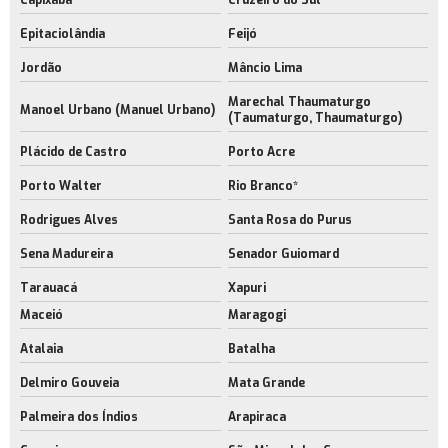
Epitaciolândia
Feijó
Jordão
Mâncio Lima
Marechal Thaumaturgo
Manoel Urbano (Manuel Urbano)
(Taumaturgo, Thaumaturgo)
Plácido de Castro
Porto Acre
Porto Walter
Rio Branco*
Rodrigues Alves
Santa Rosa do Purus
Sena Madureira
Senador Guiomard
Tarauacá
Xapuri
Maceió
Maragogi
Atalaia
Batalha
Delmiro Gouveia
Mata Grande
Palmeira dos Índios
Arapiraca