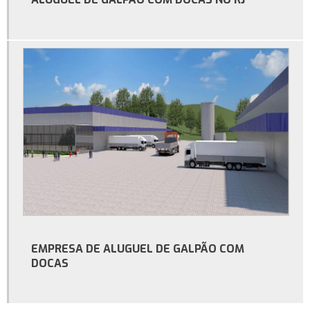
Serviço de construção de galpão comercial no rio de janeiro
Serviço de construção de galpão no rj
Empresa de construção de galpão no rio de janeiro
Serviço de construção de galpão industrial
Construtora de galpão industrial no rio de janeiro
Construção de galpão industrial no rj
Construção de galpão industrial no rio de janeiro
Serviço de construção de galpão industrial no rj
Serviço de construção de galpão comercial no rj
Construtora de galpão comercial
EMPRESA DE ALUGUEL DE GALPÃO COM
DOCAS
Locação de galpão de armazenamento no rj
Aluguel de barracão