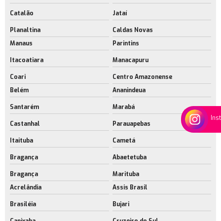
Catalão
Jataí
Planaltina
Caldas Novas
Manaus
Parintins
Itacoatiara
Manacapuru
Coari
Centro Amazonense
Belém
Ananindeua
Santarém
Marabá
Ins
Castanhal
Parauapebas
Itaituba
Cametá
Bragança
Abaetetuba
Bragança
Marituba
Acrelândia
Assis Brasil
Brasiléia
Bujari
Capixaba
Cruzeiro do Sul