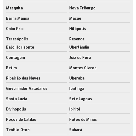
Mesquita
Nova Friburgo
Aluguel de espaço para estoque rj
Barra Mansa
Macaé
Aluguel de espaço para fabricação rj
Cabo Frio
Nilópolis
Aluguel de galpão com docas
Teresópolis
Resende
Empresa de aluguel de galpão com docas
Belo Horizonte
Uberlândia
Aluguel de galpão com docas no rj
Contagem
Juiz de Fora
Locação de galpão com docas
Betim
Montes Claros
Aluguel de galpão para indústria
Ribeirão das Neves
Uberaba
Aluguel de galpão próximo ao aeroporto rj
Governador Valadares
Ipatinga
Empresa de aluguel de galpão próximo ao aeroporto rj
Santa Luzia
Sete Lagoas
Aluguel de galpão sustentável
Divinópolis
Ibirité
Empresa de aluguel de galpão sustentável
Poços de Caldas
Patos de Minas
Aluguel de galpões cross docking
Teófilo Otoni
Sabará