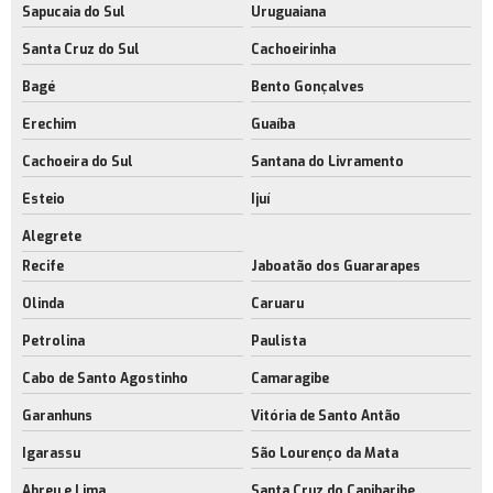
Sapucaia do Sul
Uruguaiana
Santa Cruz do Sul
Cachoeirinha
Bagé
Bento Gonçalves
Erechim
Guaíba
Cachoeira do Sul
Santana do Livramento
Esteio
Ijuí
Alegrete
Recife
Jaboatão dos Guararapes
Olinda
Caruaru
Petrolina
Paulista
Cabo de Santo Agostinho
Camaragibe
Garanhuns
Vitória de Santo Antão
Igarassu
São Lourenço da Mata
Abreu e Lima
Santa Cruz do Capibaribe