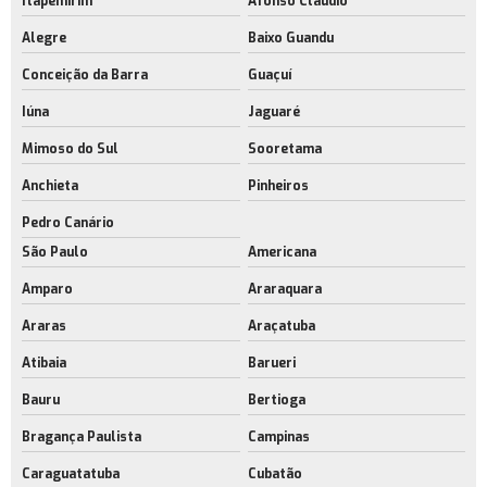
Itapemirim
Afonso Cláudio
Construção de galpão logístico
Alegre
Baixo Guandu
Conceição da Barra
Guaçuí
Construção de galpão logístico no rj
Iúna
Jaguaré
Construção de galpão modular no rio de janeiro
Mimoso do Sul
Sooretama
Construção de galpão no rj
Anchieta
Pinheiros
Construção de galpão sob medida
Pedro Canário
Empresa de construção de galpão sob medida
São Paulo
Americana
Construção de galpão sob medida no rio de janeiro
Amparo
Araraquara
Construção de galpões modulares
Araras
Araçatuba
Construção de galpões modulares no rj
Atibaia
Barueri
Empresa de construção de galpões modulares
Bauru
Bertioga
Construção de galpões personalizados
Bragança Paulista
Campinas
Construtora de galpões logísticos
Caraguatatuba
Cubatão