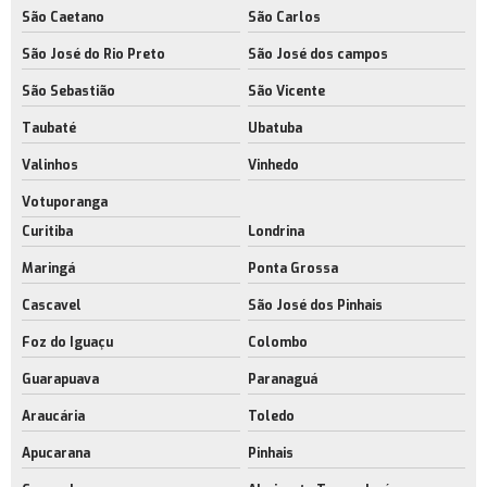
Galpão para indústria rio de janeiro
São Caetano
São Carlos
Empresa de galpão para operações logísticas
São José do Rio Preto
São José dos campos
Galpões com acesso para caminhões
São Sebastião
São Vicente
Galpões industriais com licença ambiental
Taubaté
Ubatuba
Empresa de galpões industriais modernos
Valinhos
Vinhedo
Galpões logísticos modernos rj
Votuporanga
Curitiba
Londrina
Empresa de galpões logísticos modernos
Maringá
Ponta Grossa
Cascavel
São José dos Pinhais
Foz do Iguaçu
Colombo
Guarapuava
Paranaguá
Araucária
Toledo
Apucarana
Pinhais