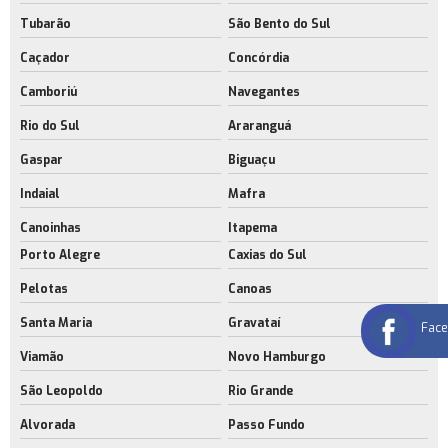
Tubarão
São Bento do Sul
Caçador
Concórdia
Camboriú
Navegantes
Rio do Sul
Araranguá
Gaspar
Biguaçu
Indaial
Mafra
Canoinhas
Itapema
Porto Alegre
Caxias do Sul
Pelotas
Canoas
Santa Maria
Gravataí
Fac
Viamão
Novo Hamburgo
São Leopoldo
Rio Grande
Alvorada
Passo Fundo