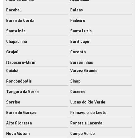
Bacabal
Balsas
Barra do Corda
Pinheiro
Santa Inês
Santa Luzia
Chapadinha
Buriticupú
Grajaú
Coroatá
Itapecuru-Mirim
Barreirinhas
Cuiabá
Várzea Grande
Rondonópolis
Sinop
Tangará da Serra
Cáceres
Sorriso
Lucas do Rio Verde
Barra do Garças
Primavera do Leste
Alta Floresta
Pontes e Lacerda
Nova Mutum
Campo Verde