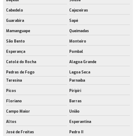
Cabedelo
Cajazeiras
Guarabira
Sapé
Mamanguape
Queimadas
São Bento
Monteiro
Esperança
Pombal
Catolé do Rocha
Alagoa Grande
Pedras de Fogo
Lagoa Seca
Teresina
Parnaíba
Picos
Piripiri
Floriano
Barras
Campo Maior
União
Altos
Esperantina
José de Freitas
Pedro II