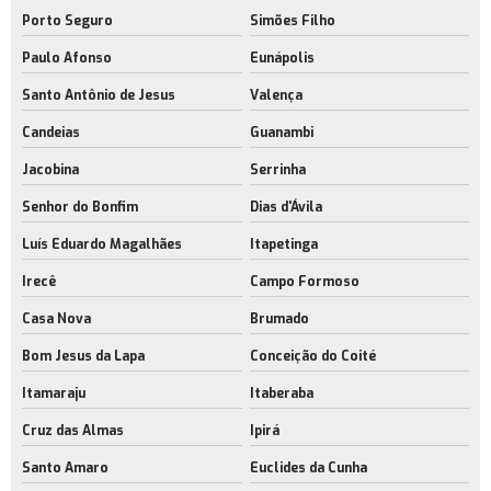
Porto Seguro
Simões Filho
Paulo Afonso
Eunápolis
Santo Antônio de Jesus
Valença
Candeias
Guanambi
Jacobina
Serrinha
Senhor do Bonfim
Dias d'Ávila
Luís Eduardo Magalhães
Itapetinga
Irecê
Campo Formoso
Casa Nova
Brumado
Bom Jesus da Lapa
Conceição do Coité
Itamaraju
Itaberaba
Cruz das Almas
Ipirá
Santo Amaro
Euclides da Cunha