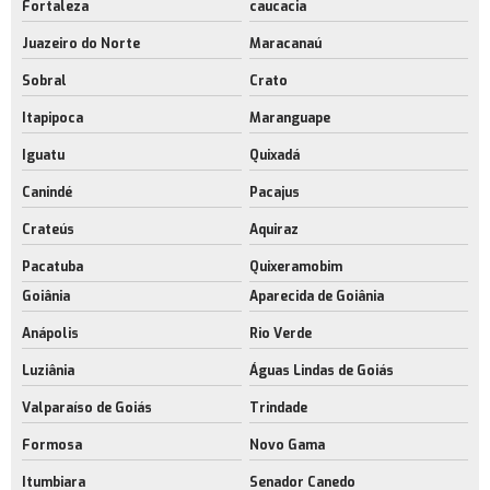
Fortaleza
caucacia
Juazeiro do Norte
Maracanaú
Sobral
Crato
Itapipoca
Maranguape
Iguatu
Quixadá
Canindé
Pacajus
Crateús
Aquiraz
Pacatuba
Quixeramobim
Goiânia
Aparecida de Goiânia
Anápolis
Rio Verde
Luziânia
Águas Lindas de Goiás
Valparaíso de Goiás
Trindade
Formosa
Novo Gama
Itumbiara
Senador Canedo