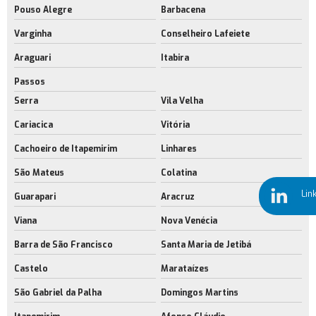
Pouso Alegre
Barbacena
Aluguel de galpões cross docking no rio de janeiro
Varginha
Conselheiro Lafeiete
Locação de galpões cross docking
Araguari
Itabira
Aluguel de galpões modulares
Passos
Empresa de aluguel galpão industrial
Serra
Vila Velha
Locação de galpão logístico
Cariacica
Vitória
área industrial para alugar rj
Cachoeiro de Itapemirim
Linhares
Barracões industriais rio de janeiro
São Mateus
Colatina
Locação de barracões industriais
Lin
Guarapari
Aracruz
Construção de galpão com sustentabilidade rj
Viana
Nova Venécia
Serviço de construção de galpão de sustentabilidade
Barra de São Francisco
Santa Maria de Jetibá
Construção de galpão eficiente no rj
Castelo
Marataízes
Serviço de construção de galpão eficiente
São Gabriel da Palha
Domingos Martins
Empresa de construção de galpão eficiente no rj