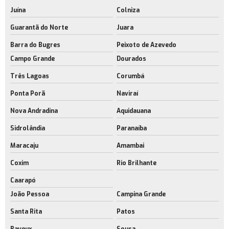
Juína
Colniza
Guarantã do Norte
Juara
Barra do Bugres
Peixoto de Azevedo
Campo Grande
Dourados
Três Lagoas
Corumbá
Ponta Porã
Naviraí
Nova Andradina
Aquidauana
Sidrolândia
Paranaíba
Maracaju
Amambai
Coxim
Rio Brilhante
Caarapó
João Pessoa
Campina Grande
Santa Rita
Patos
Bayeux
Sousa