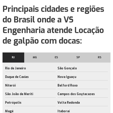
Aluguel galpão logístico
Principais cidades e regiões
Galpão logístico
do Brasil onde a VS
Galpão logístico para alugar
Engenharia atende Locação
Galpão logístico rio de janeiro
de galpão com docas:
Locação de barracão
Aluguel de área de armazenagem no rj
Aluguel de barracão com docas
RJ
MG
ES
SP
RS
Empresa de aluguel de barracão com docas
Rio de Janeiro
São Gonçalo
Aluguel de barracão com docas no rio de janeiro
Duque de Caxias
Nova Iguaçu
Aluguel de barracão rj
Niterói
Belford Roxo
Aluguel de barracão no rio de janeiro
São João de Meriti
Campos dos Goytacazes
Aluguel de espaço industrial
Petrópolis
Volta Redonda
Magé
Itaboraí
Aluguel de espaço industrial no rj