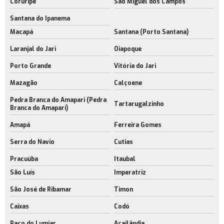
Coruripe
São Miguel dos Campos
Santana do Ipanema
Macapá
Santana (Porto Santana)
Laranjal do Jari
Oiapoque
Porto Grande
Vitória do Jari
Mazagão
Calçoene
Pedra Branca do Amapari (Pedra
Tartarugalzinho
Branca do Amaparí)
Amapá
Ferreira Gomes
Serra do Navio
Cutias
Pracuúba
Itaubal
São Luís
Imperatriz
São José de Ribamar
Timon
Caixas
Codó
Paço do Lumiar
Açailândia