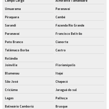
Campo Largo
Almirante Tamandaré
Umuarama
Paranavaí
Piraquara
Cambé
Sarandi
Fazenda Rio Grande
Paranavaí
Francisco Beltrão
Pato Branco
Cianorte
Telêmaco Borba
Castro
Rolândia
Joinville
Florianópolis
Blumenau
Itajaí
São José
Chapecó
Criciúma
Jaraguá do sul
Lages
Palhoça
Balneário Camboriú
Brusque