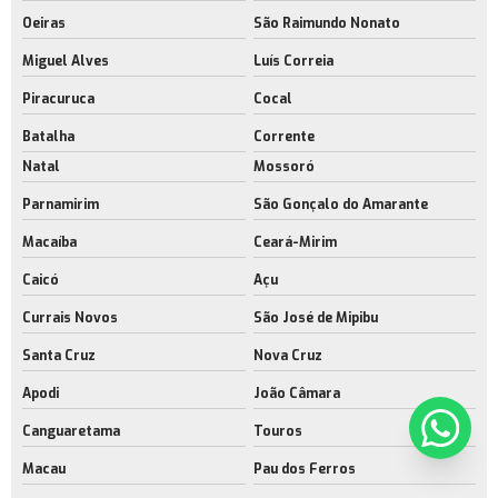
Oeiras
São Raimundo Nonato
Miguel Alves
Luís Correia
Piracuruca
Cocal
Batalha
Corrente
Natal
Mossoró
Parnamirim
São Gonçalo do Amarante
Macaíba
Ceará-Mirim
Caicó
Açu
Currais Novos
São José de Mipibu
Santa Cruz
Nova Cruz
Apodi
João Câmara
Canguaretama
Touros
Macau
Pau dos Ferros