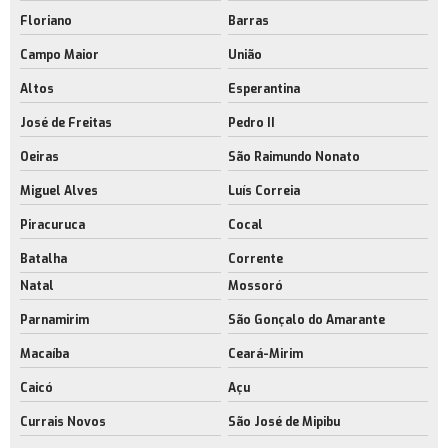
Floriano
Barras
Campo Maior
União
Altos
Esperantina
José de Freitas
Pedro II
Oeiras
São Raimundo Nonato
Miguel Alves
Luís Correia
Piracuruca
Cocal
Batalha
Corrente
Natal
Mossoró
Parnamirim
São Gonçalo do Amarante
Macaíba
Ceará-Mirim
Caicó
Açu
Currais Novos
São José de Mipibu