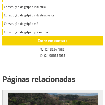
Construção de galpão industrial
Construção de galpão industrial valor
Construção de galpão m2
Construção de galpão pré moldado
Entre em contato
Construção de galpão preço por m2
Construção de galpão quanto custa
(21) 3554-4565
(21) 98855-1055
Construção de galpão valor
Construtora de galpão
Construtora de galpão industrial
Páginas relacionadas
Construtoras de galpões pré moldados
Custo de construção de galpão comercial
Custo de construção de galpão por m2