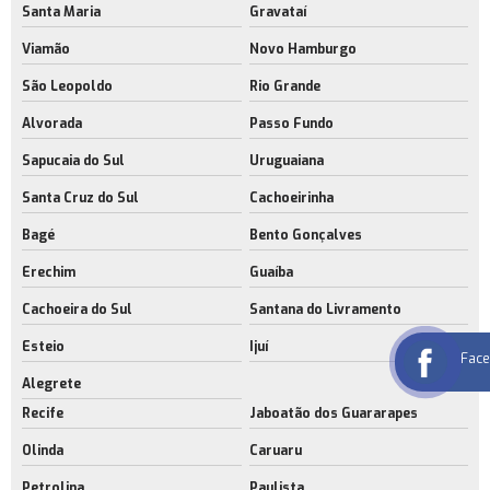
Santa Maria
Gravataí
Viamão
Novo Hamburgo
São Leopoldo
Rio Grande
Alvorada
Passo Fundo
Sapucaia do Sul
Uruguaiana
Santa Cruz do Sul
Cachoeirinha
Bagé
Bento Gonçalves
Erechim
Guaíba
Cachoeira do Sul
Santana do Livramento
Esteio
Ijuí
Fac
Alegrete
Recife
Jaboatão dos Guararapes
Olinda
Caruaru
Petrolina
Paulista