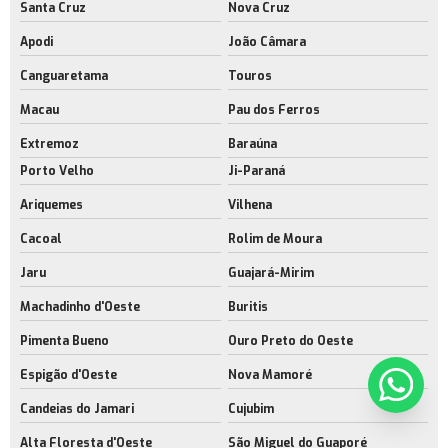
Santa Cruz
Nova Cruz
Apodi
João Câmara
Canguaretama
Touros
Macau
Pau dos Ferros
Extremoz
Baraúna
Porto Velho
Ji-Paraná
Ariquemes
Vilhena
Cacoal
Rolim de Moura
Jaru
Guajará-Mirim
Machadinho d'Oeste
Buritis
Pimenta Bueno
Ouro Preto do Oeste
Espigão d'Oeste
Nova Mamoré
Candeias do Jamari
Cujubim
Alta Floresta d'Oeste
São Miguel do Guaporé