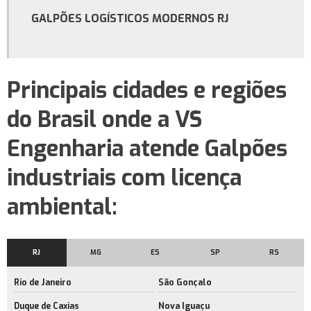
Construção de galpão industrial no rj
GALPÕES LOGÍSTICOS MODERNOS RJ
Construção de galpão industrial no rio de janeiro
Serviço de construção de galpão industrial no rj
Principais cidades e regiões
Serviço de construção de galpão comercial no rj
do Brasil onde a VS
Construtora de galpão comercial
Locação de galpão de armazenamento no rj
Engenharia atende Galpões
Aluguel de barracão
industriais com licença
Aluguel galpão logístico
ambiental:
Galpão logístico
Galpão logístico para alugar
RJ
MG
ES
SP
RS
Galpão logístico rio de janeiro
Rio de Janeiro
São Gonçalo
Locação de barracão
Duque de Caxias
Nova Iguaçu