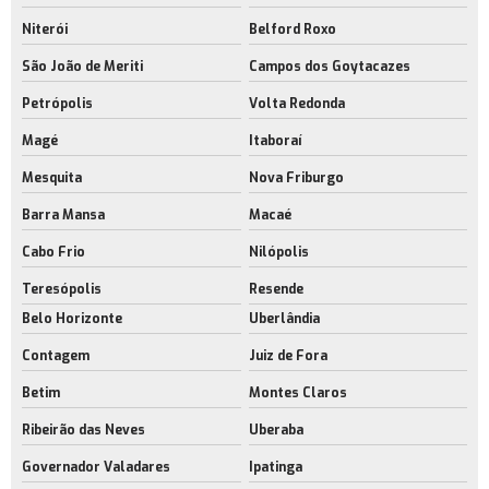
Aluguel de área de armazenagem no rj
Niterói
Belford Roxo
Aluguel de barracão com docas
São João de Meriti
Campos dos Goytacazes
Empresa de aluguel de barracão com docas
Petrópolis
Volta Redonda
Aluguel de barracão com docas no rio de janeiro
Magé
Itaboraí
Aluguel de barracão rj
Mesquita
Nova Friburgo
Aluguel de barracão no rio de janeiro
Barra Mansa
Macaé
Aluguel de espaço industrial
Cabo Frio
Nilópolis
Aluguel de espaço industrial no rj
Teresópolis
Resende
Aluguel de espaço para estoque rj
Belo Horizonte
Uberlândia
Aluguel de espaço para fabricação rj
Contagem
Juiz de Fora
Betim
Montes Claros
Aluguel de galpão com docas
Ribeirão das Neves
Uberaba
Empresa de aluguel de galpão com docas
Governador Valadares
Ipatinga
Aluguel de galpão com docas no rj