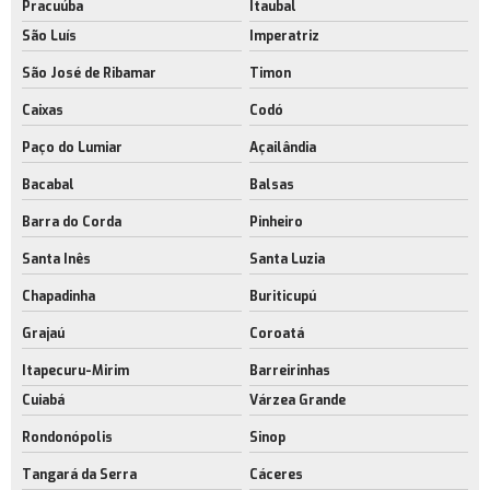
Pracuúba
Itaubal
São Luís
Imperatriz
São José de Ribamar
Timon
Caixas
Codó
Paço do Lumiar
Açailândia
Bacabal
Balsas
Barra do Corda
Pinheiro
Santa Inês
Santa Luzia
Chapadinha
Buriticupú
Grajaú
Coroatá
Itapecuru-Mirim
Barreirinhas
Cuiabá
Várzea Grande
Rondonópolis
Sinop
Tangará da Serra
Cáceres