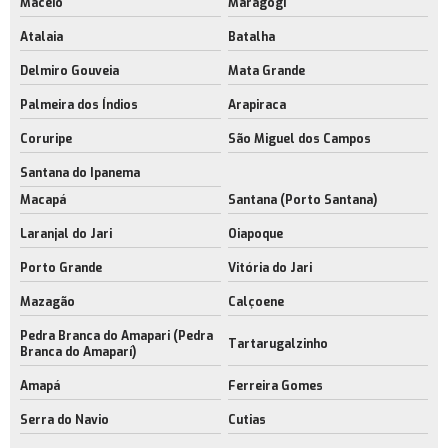
Maceió
Maragogi
Atalaia
Batalha
Delmiro Gouveia
Mata Grande
Palmeira dos Índios
Arapiraca
Coruripe
São Miguel dos Campos
Santana do Ipanema
Macapá
Santana (Porto Santana)
Laranjal do Jari
Oiapoque
Porto Grande
Vitória do Jari
Mazagão
Calçoene
Pedra Branca do Amapari (Pedra
Tartarugalzinho
Branca do Amaparí)
Amapá
Ferreira Gomes
Serra do Navio
Cutias