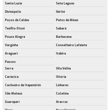
Santa Luzia
Sete Lagoas
Locação de galpão com docas
Divinópolis
Ibirité
Aluguel de galpão para indústria
Poços de Caldas
Patos de Minas
Aluguel de galpão próximo ao aeroporto rj
Teófilo Otoni
Sabará
Empresa de aluguel de galpão próximo ao aeroporto rj
Pouso Alegre
Barbacena
Aluguel de galpão sustentável
Varginha
Conselheiro Lafeiete
Empresa de aluguel de galpão sustentável
Araguari
Itabira
Aluguel de galpões cross docking
Passos
Aluguel de galpões cross docking no rio de janeiro
Serra
Vila Velha
Locação de galpões cross docking
Cariacica
Vitória
Aluguel de galpões modulares
Cachoeiro de Itapemirim
Linhares
São Mateus
Colatina
Empresa de aluguel galpão industrial
Guarapari
Aracruz
Locação de galpão logístico