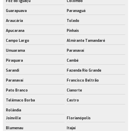
Foz do Iguaçu
Colombo
Empresa de galpões logísticos modernos
Guarapuava
Paranaguá
Araucária
Toledo
Apucarana
Pinhais
Campo Largo
Almirante Tamandaré
Umuarama
Paranavaí
Piraquara
Cambé
Sarandi
Fazenda Rio Grande
Paranavaí
Francisco Beltrão
Pato Branco
Cianorte
Telêmaco Borba
Castro
Rolândia
Joinville
Florianópolis
Blumenau
Itajaí