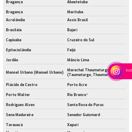
Bragança
Abaetetuba
Bragança
Marituba
Acrelândia
Assis Brasil
Brasiléia
Bujari
Capixaba
Cruzeiro do Sul
Epitaciolândia
Feijó
Jordão
Mâncio Lima
Marechal Thaumaturgo
Ins
Manoel Urbano (Manuel Urbano)
(Taumaturgo, Thaumaturgo)
Plácido de Castro
Porto Acre
Porto Walter
Rio Branco*
Rodrigues Alves
Santa Rosa do Purus
Sena Madureira
Senador Guiomard
Tarauacá
Xapuri