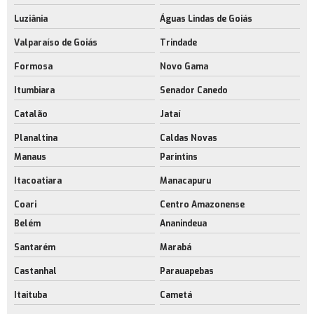
Luziânia
Águas Lindas de Goiás
Valparaíso de Goiás
Trindade
Formosa
Novo Gama
Itumbiara
Senador Canedo
Catalão
Jataí
Planaltina
Caldas Novas
Manaus
Parintins
Itacoatiara
Manacapuru
Coari
Centro Amazonense
Belém
Ananindeua
Santarém
Marabá
Castanhal
Parauapebas
Itaituba
Cametá