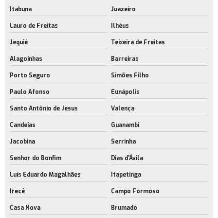
Itabuna
Juazeiro
Lauro de Freitas
Ilhéus
Jequié
Teixeira de Freitas
Alagoinhas
Barreiras
Porto Seguro
Simões Filho
Paulo Afonso
Eunápolis
Santo Antônio de Jesus
Valença
Candeias
Guanambi
Jacobina
Serrinha
Senhor do Bonfim
Dias d'Ávila
Luís Eduardo Magalhães
Itapetinga
Irecê
Campo Formoso
Casa Nova
Brumado