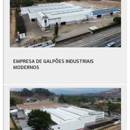
Custo do metro quadrado de construção de galpão industrial
Custo para construção de galpão industrial
Empresa de construção de galpão
Empresa de galpão estrutura metálica
Galpão convencional
Galpão estrutura metálica preço m2
EMPRESA DE GALPÕES INDUSTRIAIS
Galpão industrial
MODERNOS
Galpão industrial à venda
Galpão industrial aluguel
Galpão industrial construção
Galpão industrial para alugar
Locação de galpão
Metro quadrado construção de galpão