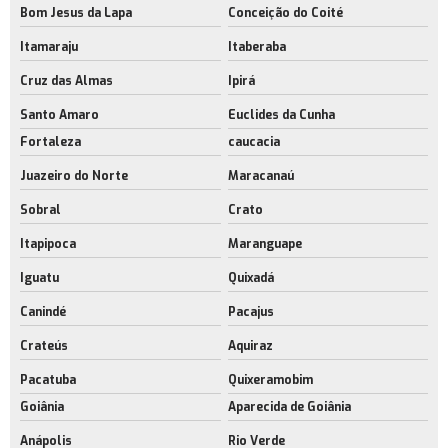
Bom Jesus da Lapa
Conceição do Coité
Itamaraju
Itaberaba
Cruz das Almas
Ipirá
Santo Amaro
Euclides da Cunha
Fortaleza
caucacia
Juazeiro do Norte
Maracanaú
Sobral
Crato
Itapipoca
Maranguape
Iguatu
Quixadá
Canindé
Pacajus
Crateús
Aquiraz
Pacatuba
Quixeramobim
Goiânia
Aparecida de Goiânia
Anápolis
Rio Verde