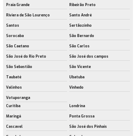
Galpão com infraestrutura completa no rj
Praia Grande
Ribeirão Preto
Empresa de galpão estrutura metálica preço m2
Riviera de São Lourenço
Santo André
Galpão industrial com energia solar rj
Santos
Sertãozinho
Galpão logístico para e commerce rj
Sorocaba
São Bernardo
São Caetano
São Carlos
Galpão para centro de distribuição
São José do Rio Preto
São José dos campos
Galpão para indústria metal mecânica
São Sebastião
São Vicente
Empresa de galpão para indústria metal mecânica
Taubaté
Ubatuba
Galpão para indústria rio de janeiro
Valinhos
Vinhedo
Empresa de galpão para operações logísticas
Votuporanga
Galpões com acesso para caminhões
Curitiba
Londrina
Galpões industriais com licença ambiental
Maringá
Ponta Grossa
Empresa de galpões industriais modernos
Cascavel
São José dos Pinhais
Galpões logísticos modernos rj