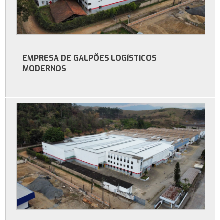
Orçamento para construção de galpão
Orçamento para construção de galpão industrial
Preço de construção de galpão industrial
EMPRESA DE GALPÕES LOGÍSTICOS
MODERNOS
Preço galpão de estrutura metálica
Preço metro quadrado construção de galpão
Construção de galpão comercial
Empresa de construção de galpão comercial no rio de janeiro
Serviço de construção de galpão comercial no rio de janeiro
Serviço de construção de galpão no rj
Empresa de construção de galpão no rio de janeiro
Serviço de construção de galpão industrial
Construtora de galpão industrial no rio de janeiro