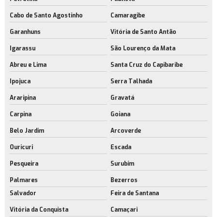
Cabo de Santo Agostinho
Camaragibe
Garanhuns
Vitória de Santo Antão
Igarassu
São Lourenço da Mata
Abreu e Lima
Santa Cruz do Capibaribe
Ipojuca
Serra Talhada
Araripina
Gravatá
Carpina
Goiana
Belo Jardim
Arcoverde
Ouricuri
Escada
Pesqueira
Surubim
Palmares
Bezerros
Salvador
Feira de Santana
Vitória da Conquista
Camaçari