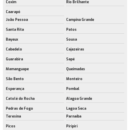
Coxim
Rio Brilhante
Caarapó
João Pessoa
Campina Grande
Santa Rita
Patos
Bayeux
Sousa
Cabedelo
Cajazeiras
Guarabira
Sapé
Mamanguape
Queimadas
São Bento
Monteiro
Esperança
Pombal
Catolé do Rocha
Alagoa Grande
Pedras de Fogo
Lagoa Seca
Teresina
Parnaíba
Picos
Piripiri