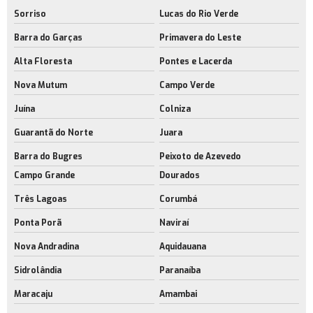
Sorriso
Lucas do Rio Verde
Barra do Garças
Primavera do Leste
Alta Floresta
Pontes e Lacerda
Nova Mutum
Campo Verde
Juína
Colniza
Guarantã do Norte
Juara
Barra do Bugres
Peixoto de Azevedo
Campo Grande
Dourados
Três Lagoas
Corumbá
Ponta Porã
Naviraí
Nova Andradina
Aquidauana
Sidrolândia
Paranaíba
Maracaju
Amambai