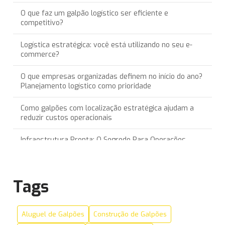
O que faz um galpão logístico ser eficiente e
competitivo?
Logística estratégica: você está utilizando no seu e-
commerce?
O que empresas organizadas definem no início do ano?
Planejamento logístico como prioridade
Como galpões com localização estratégica ajudam a
reduzir custos operacionais
Infraestrutura Pronta: O Segredo Para Operações
Logísticas Sem Interrupções
Recorde na Locação de Galpões Logísticos: Um Olhar
Tags
Sobre o Crescimento do Setor
Incentivos Fiscais para Empresas que Optam por Galpões
Aluguel de Galpões
Construção de Galpões