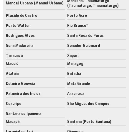
Marechal Thaumaturgo
Manoel Urbano (Manuel Urbano)
(Taumaturgo, Thaumaturgo)
Plácido de Castro
Porto Acre
Porto Walter
Rio Branco*
Rodrigues Alves
Santa Rosa do Purus
Sena Madureira
Senador Guiomard
Tarauacá
Xapuri
Maceió
Maragogi
Atalaia
Batalha
Delmiro Gouveia
Mata Grande
Palmeira dos Índios
Arapiraca
Coruripe
São Miguel dos Campos
Santana do Ipanema
Macapá
Santana (Porto Santana)
Laranjal do Jari
Oiapoque