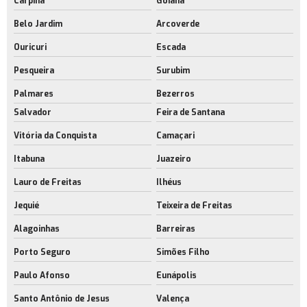
Carpina
Goiana
Belo Jardim
Arcoverde
Ouricuri
Escada
Pesqueira
Surubim
Palmares
Bezerros
Salvador
Feira de Santana
Vitória da Conquista
Camaçari
Itabuna
Juazeiro
Lauro de Freitas
Ilhéus
Jequié
Teixeira de Freitas
Alagoinhas
Barreiras
Porto Seguro
Simões Filho
Paulo Afonso
Eunápolis
Santo Antônio de Jesus
Valença