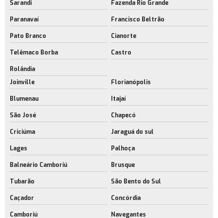
Sarandi
Fazenda Rio Grande
Paranavaí
Francisco Beltrão
Pato Branco
Cianorte
Telêmaco Borba
Castro
Rolândia
Joinville
Florianópolis
Blumenau
Itajaí
São José
Chapecó
Criciúma
Jaraguá do sul
Lages
Palhoça
Balneário Camboriú
Brusque
Tubarão
São Bento do Sul
Caçador
Concórdia
Camboriú
Navegantes