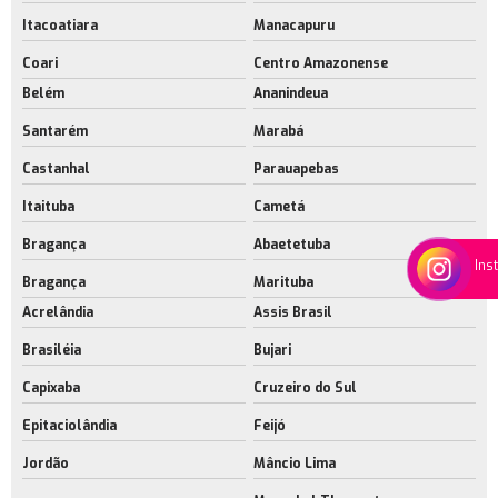
Itacoatiara
Manacapuru
Coari
Centro Amazonense
Belém
Ananindeua
Santarém
Marabá
Castanhal
Parauapebas
Itaituba
Cametá
Bragança
Abaetetuba
Ins
Bragança
Marituba
Acrelândia
Assis Brasil
Brasiléia
Bujari
Capixaba
Cruzeiro do Sul
Epitaciolândia
Feijó
Jordão
Mâncio Lima