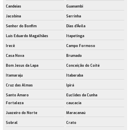
Candeias
Guanambi
Jacobina
Serrinha
Senhor do Bonfim
Dias d'Ávila
Luís Eduardo Magalhães
Itapetinga
Irecê
Campo Formoso
Casa Nova
Brumado
Bom Jesus da Lapa
Conceição do Coité
Itamaraju
Itaberaba
Cruz das Almas
Ipirá
Santo Amaro
Euclides da Cunha
Fortaleza
caucacia
Juazeiro do Norte
Maracanaú
Sobral
Crato