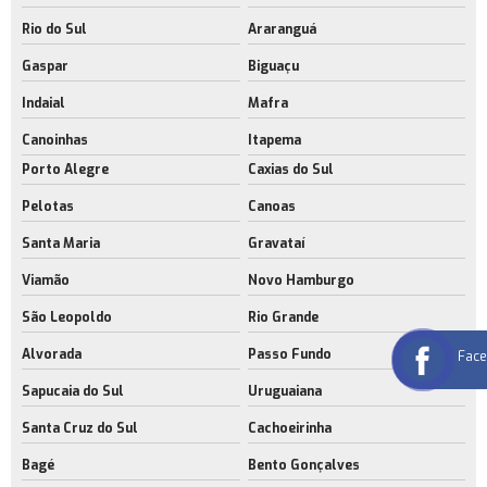
Rio do Sul
Araranguá
Gaspar
Biguaçu
Indaial
Mafra
Canoinhas
Itapema
Porto Alegre
Caxias do Sul
Pelotas
Canoas
Santa Maria
Gravataí
Viamão
Novo Hamburgo
São Leopoldo
Rio Grande
Alvorada
Passo Fundo
Fac
Sapucaia do Sul
Uruguaiana
Santa Cruz do Sul
Cachoeirinha
Bagé
Bento Gonçalves