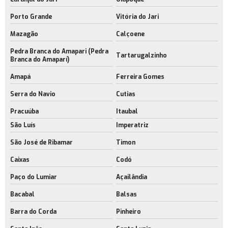
Porto Grande
Vitória do Jari
Mazagão
Calçoene
Pedra Branca do Amapari (Pedra
Tartarugalzinho
Branca do Amaparí)
Amapá
Ferreira Gomes
Serra do Navio
Cutias
Pracuúba
Itaubal
São Luís
Imperatriz
São José de Ribamar
Timon
Caixas
Codó
Paço do Lumiar
Açailândia
Bacabal
Balsas
Barra do Corda
Pinheiro