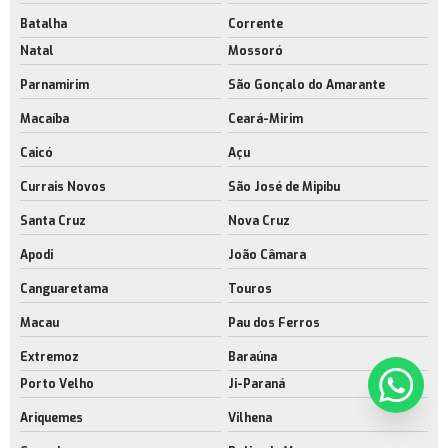
Batalha
Corrente
Natal
Mossoró
Parnamirim
São Gonçalo do Amarante
Macaíba
Ceará-Mirim
Caicó
Açu
Currais Novos
São José de Mipibu
Santa Cruz
Nova Cruz
Apodi
João Câmara
Canguaretama
Touros
Macau
Pau dos Ferros
Extremoz
Baraúna
Porto Velho
Ji-Paraná
Ariquemes
Vilhena