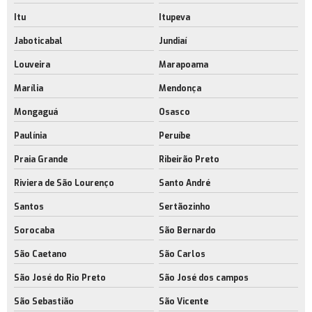
Itu
Itupeva
Construção de galpões personalizados
Jaboticabal
Jundiaí
Construtora de galpões logísticos
Louveira
Marapoama
Empresa de galpões para alugar
Marília
Mendonça
Galpão com área de manobra
Mongaguá
Osasco
Empresa de galpão com área de manobra
Paulínia
Peruíbe
Galpão com área de manobra no rio de janeiro
Praia Grande
Ribeirão Preto
Galpão com infraestrutura completa
Riviera de São Lourenço
Santo André
Galpão com infraestrutura completa no rj
Santos
Sertãozinho
Empresa de galpão estrutura metálica preço m2
Sorocaba
São Bernardo
Galpão industrial com energia solar rj
São Caetano
São Carlos
Galpão logístico para e commerce rj
São José do Rio Preto
São José dos campos
Galpão para centro de distribuição
São Sebastião
São Vicente