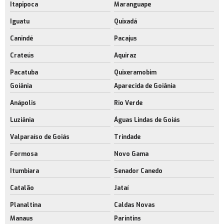
Itapipoca
Maranguape
Iguatu
Quixadá
Canindé
Pacajus
Crateús
Aquiraz
Pacatuba
Quixeramobim
Goiânia
Aparecida de Goiânia
Anápolis
Rio Verde
Luziânia
Águas Lindas de Goiás
Valparaíso de Goiás
Trindade
Formosa
Novo Gama
Itumbiara
Senador Canedo
Catalão
Jataí
Planaltina
Caldas Novas
Manaus
Parintins