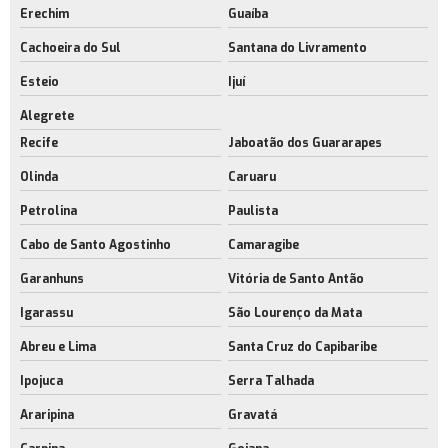
Erechim
Guaíba
Cachoeira do Sul
Santana do Livramento
Esteio
Ijuí
Alegrete
Recife
Jaboatão dos Guararapes
Olinda
Caruaru
Petrolina
Paulista
Cabo de Santo Agostinho
Camaragibe
Garanhuns
Vitória de Santo Antão
Igarassu
São Lourenço da Mata
Abreu e Lima
Santa Cruz do Capibaribe
Ipojuca
Serra Talhada
Araripina
Gravatá