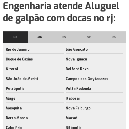
Engenharia atende Aluguel
Locação de galpão de armazenamento no rj
de galpão com docas no rj:
Aluguel de barracão
Aluguel galpão logístico
RJ
MG
ES
SP
RS
Galpão logístico
Galpão logístico para alugar
Rio de Janeiro
São Gonçalo
Galpão logístico rio de janeiro
Duque de Caxias
Nova Iguaçu
Niterói
Belford Roxo
Locação de barracão
São João de Meriti
Campos dos Goytacazes
Aluguel de área de armazenagem no rj
Petrópolis
Volta Redonda
Aluguel de barracão com docas
Magé
Itaboraí
Empresa de aluguel de barracão com docas
Mesquita
Nova Friburgo
Aluguel de barracão com docas no rio de janeiro
Barra Mansa
Macaé
Aluguel de barracão rj
Cabo Frio
Nilópolis