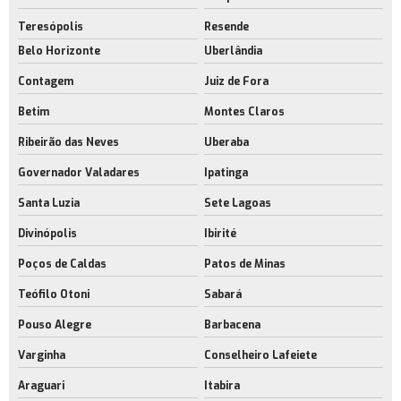
Aluguel de barracão no rio de janeiro
Teresópolis
Resende
Aluguel de espaço industrial
Belo Horizonte
Uberlândia
Aluguel de espaço industrial no rj
Contagem
Juiz de Fora
Aluguel de espaço para estoque rj
Betim
Montes Claros
Aluguel de espaço para fabricação rj
Ribeirão das Neves
Uberaba
Aluguel de galpão com docas
Governador Valadares
Ipatinga
Empresa de aluguel de galpão com docas
Santa Luzia
Sete Lagoas
Divinópolis
Ibirité
Aluguel de galpão com docas no rj
Poços de Caldas
Patos de Minas
Locação de galpão com docas
Teófilo Otoni
Sabará
Aluguel de galpão para indústria
Pouso Alegre
Barbacena
Aluguel de galpão próximo ao aeroporto rj
Varginha
Conselheiro Lafeiete
Empresa de aluguel de galpão próximo ao aeroporto rj
Araguari
Itabira
Aluguel de galpão sustentável