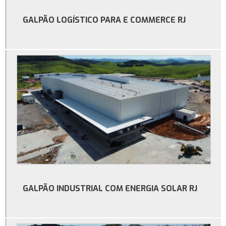
Galpão estrutura metálica preço m2
GALPÃO LOGÍSTICO PARA E COMMERCE RJ
Galpão industrial
Galpão industrial à venda
Galpão industrial aluguel
Galpão industrial construção
Galpão industrial para alugar
Locação de galpão
Metro quadrado construção de galpão
Orçamento para construção de galpão
Orçamento para construção de galpão industrial
GALPÃO INDUSTRIAL COM ENERGIA SOLAR RJ
Preço de construção de galpão industrial
Preço galpão de estrutura metálica