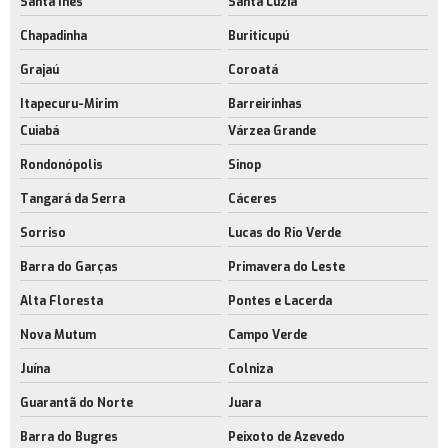
Santa Inês
Santa Luzia
Chapadinha
Buriticupú
Grajaú
Coroatá
Itapecuru-Mirim
Barreirinhas
Cuiabá
Várzea Grande
Rondonópolis
Sinop
Tangará da Serra
Cáceres
Sorriso
Lucas do Rio Verde
Barra do Garças
Primavera do Leste
Alta Floresta
Pontes e Lacerda
Nova Mutum
Campo Verde
Juína
Colniza
Guarantã do Norte
Juara
Barra do Bugres
Peixoto de Azevedo