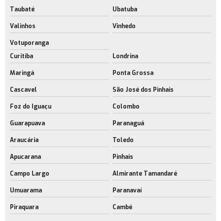
Galpão para indústria metal mecânica
Taubaté
Ubatuba
Valinhos
Vinhedo
Empresa de galpão para indústria metal mecânica
Votuporanga
Galpão para indústria rio de janeiro
Curitiba
Londrina
Empresa de galpão para operações logísticas
Maringá
Ponta Grossa
Galpões com acesso para caminhões
Cascavel
São José dos Pinhais
Galpões industriais com licença ambiental
Foz do Iguaçu
Colombo
Empresa de galpões industriais modernos
Guarapuava
Paranaguá
Galpões logísticos modernos rj
Araucária
Toledo
Empresa de galpões logísticos modernos
Apucarana
Pinhais
Campo Largo
Almirante Tamandaré
Umuarama
Paranavaí
Piraquara
Cambé