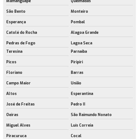
Mamanguape
Queimadas
São Bento
Monteiro
Esperança
Pombal
Catolé do Rocha
Alagoa Grande
Pedras de Fogo
Lagoa Seca
Teresina
Parnaíba
Picos
Piripiri
Floriano
Barras
Campo Maior
União
Altos
Esperantina
José de Freitas
Pedro II
Oeiras
São Raimundo Nonato
Miguel Alves
Luís Correia
Piracuruca
Cocal