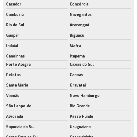
Caçador
Concórdia
Camboriú
Navegantes
Rio do Sul
Araranguá
Gaspar
Biguaçu
Indaial
Mafra
Canoinhas
Itapema
Porto Alegre
Caxias do Sul
Pelotas
Canoas
Santa Maria
Gravataí
Viamão
Novo Hamburgo
São Leopoldo
Rio Grande
Alvorada
Passo Fundo
Sapucaia do Sul
Uruguaiana