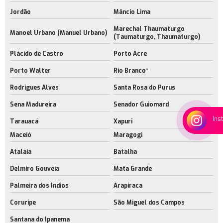
Jordão
Mâncio Lima
Marechal Thaumaturgo
Manoel Urbano (Manuel Urbano)
(Taumaturgo, Thaumaturgo)
Plácido de Castro
Porto Acre
Porto Walter
Rio Branco*
Rodrigues Alves
Santa Rosa do Purus
Sena Madureira
Senador Guiomard
Ins
Tarauacá
Xapuri
Maceió
Maragogi
Atalaia
Batalha
Delmiro Gouveia
Mata Grande
Palmeira dos Índios
Arapiraca
Coruripe
São Miguel dos Campos
Santana do Ipanema