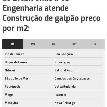
Serviço de construção de galpão comercial no rj
Engenharia atende
Construtora de galpão comercial
Construção de galpão preço
Locação de galpão de armazenamento no rj
por m2:
Aluguel de barracão
Aluguel galpão logístico
RJ
MG
ES
SP
RS
Galpão logístico
Rio de Janeiro
São Gonçalo
Galpão logístico para alugar
Duque de Caxias
Nova Iguaçu
Galpão logístico rio de janeiro
Niterói
Belford Roxo
Locação de barracão
São João de Meriti
Campos dos Goytacazes
Aluguel de área de armazenagem no rj
Petrópolis
Volta Redonda
Aluguel de barracão com docas
Magé
Itaboraí
Empresa de aluguel de barracão com docas
Mesquita
Nova Friburgo
Aluguel de barracão com docas no rio de janeiro