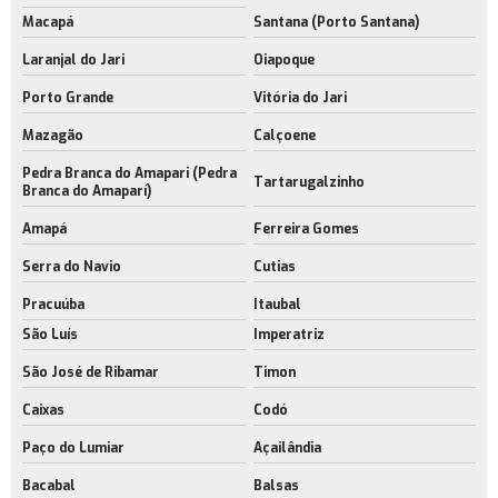
Macapá
Santana (Porto Santana)
Laranjal do Jari
Oiapoque
Porto Grande
Vitória do Jari
Mazagão
Calçoene
Pedra Branca do Amapari (Pedra
Tartarugalzinho
Branca do Amaparí)
Amapá
Ferreira Gomes
Serra do Navio
Cutias
Pracuúba
Itaubal
São Luís
Imperatriz
São José de Ribamar
Timon
Caixas
Codó
Paço do Lumiar
Açailândia
Bacabal
Balsas