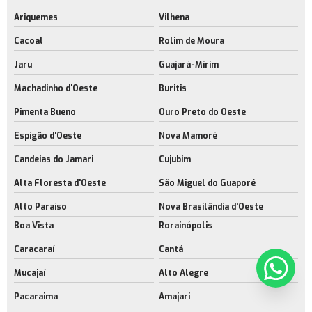
Ariquemes
Vilhena
Cacoal
Rolim de Moura
Jaru
Guajará-Mirim
Machadinho d'Oeste
Buritis
Pimenta Bueno
Ouro Preto do Oeste
Espigão d'Oeste
Nova Mamoré
Candeias do Jamari
Cujubim
Alta Floresta d'Oeste
São Miguel do Guaporé
Alto Paraíso
Nova Brasilândia d'Oeste
Boa Vista
Rorainópolis
Caracaraí
Cantá
Mucajaí
Alto Alegre
Pacaraima
Amajari