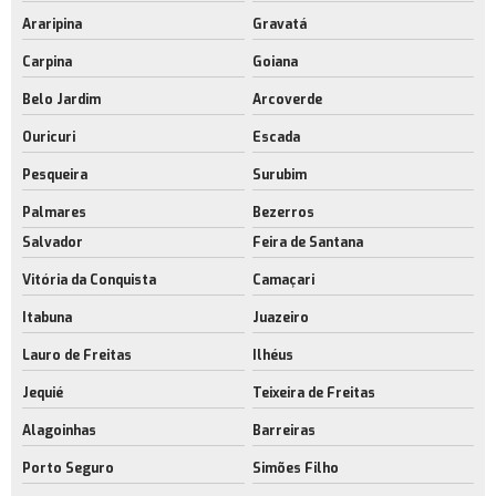
Araripina
Gravatá
Carpina
Goiana
Belo Jardim
Arcoverde
Ouricuri
Escada
Pesqueira
Surubim
Palmares
Bezerros
Salvador
Feira de Santana
Vitória da Conquista
Camaçari
Itabuna
Juazeiro
Lauro de Freitas
Ilhéus
Jequié
Teixeira de Freitas
Alagoinhas
Barreiras
Porto Seguro
Simões Filho