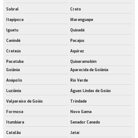
Sobral
Crato
Itapipoca
Maranguape
Iguatu
Quixadá
Canindé
Pacajus
Crateús
Aquiraz
Pacatuba
Quixeramobim
Goiânia
Aparecida de Goiânia
Anápolis
Rio Verde
Luziânia
Águas Lindas de Goiás
Valparaíso de Goiás
Trindade
Formosa
Novo Gama
Itumbiara
Senador Canedo
Catalão
Jataí