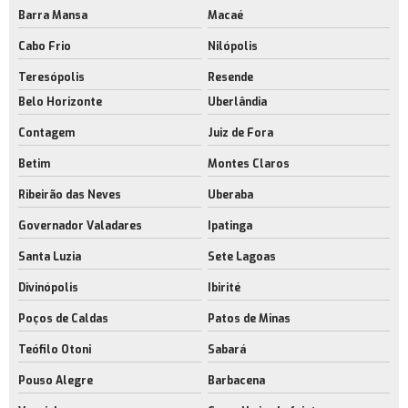
Barra Mansa
Macaé
Aluguel de barracão rj
Cabo Frio
Nilópolis
Aluguel de barracão no rio de janeiro
Teresópolis
Resende
Aluguel de espaço industrial
Belo Horizonte
Uberlândia
Aluguel de espaço industrial no rj
Contagem
Juiz de Fora
Aluguel de espaço para estoque rj
Betim
Montes Claros
Aluguel de espaço para fabricação rj
Ribeirão das Neves
Uberaba
Aluguel de galpão com docas
Governador Valadares
Ipatinga
Santa Luzia
Sete Lagoas
Empresa de aluguel de galpão com docas
Divinópolis
Ibirité
Aluguel de galpão com docas no rj
Poços de Caldas
Patos de Minas
Locação de galpão com docas
Teófilo Otoni
Sabará
Aluguel de galpão para indústria
Pouso Alegre
Barbacena
Aluguel de galpão próximo ao aeroporto rj