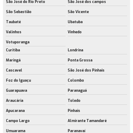
Galpão logístico para e commerce rj
São José do Rio Preto
São José dos campos
Galpão para centro de distribuição
São Sebastião
São Vicente
Taubaté
Ubatuba
Galpão para indústria metal mecânica
Valinhos
Vinhedo
Empresa de galpão para indústria metal mecânica
Votuporanga
Galpão para indústria rio de janeiro
Curitiba
Londrina
Empresa de galpão para operações logísticas
Maringá
Ponta Grossa
Galpões com acesso para caminhões
Cascavel
São José dos Pinhais
Galpões industriais com licença ambiental
Foz do Iguaçu
Colombo
Empresa de galpões industriais modernos
Guarapuava
Paranaguá
Galpões logísticos modernos rj
Araucária
Toledo
Empresa de galpões logísticos modernos
Apucarana
Pinhais
Campo Largo
Almirante Tamandaré
Umuarama
Paranavaí