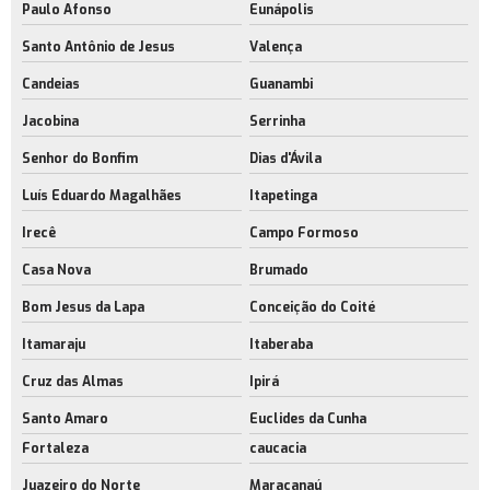
Paulo Afonso
Eunápolis
Santo Antônio de Jesus
Valença
Candeias
Guanambi
Jacobina
Serrinha
Senhor do Bonfim
Dias d'Ávila
Luís Eduardo Magalhães
Itapetinga
Irecê
Campo Formoso
Casa Nova
Brumado
Bom Jesus da Lapa
Conceição do Coité
Itamaraju
Itaberaba
Cruz das Almas
Ipirá
Santo Amaro
Euclides da Cunha
Fortaleza
caucacia
Juazeiro do Norte
Maracanaú