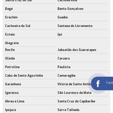
Santa Cruz do Sul
Cachoeirinha
Bagé
Bento Gonçalves
Erechim
Guaíba
Cachoeira do Sul
Santana do Livramento
Esteio
Ijuí
Alegrete
Recife
Jaboatão dos Guararapes
Olinda
Caruaru
Petrolina
Paulista
Cabo de Santo Agostinho
Camaragibe
Fac
Garanhuns
Vitória de Santo Antão
Igarassu
São Lourenço da Mata
Abreu e Lima
Santa Cruz do Capibaribe
Ipojuca
Serra Talhada