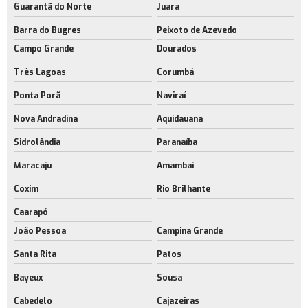
Guarantã do Norte
Juara
Barra do Bugres
Peixoto de Azevedo
Campo Grande
Dourados
Três Lagoas
Corumbá
Ponta Porã
Naviraí
Nova Andradina
Aquidauana
Sidrolândia
Paranaíba
Maracaju
Amambai
Coxim
Rio Brilhante
Caarapó
João Pessoa
Campina Grande
Santa Rita
Patos
Bayeux
Sousa
Cabedelo
Cajazeiras