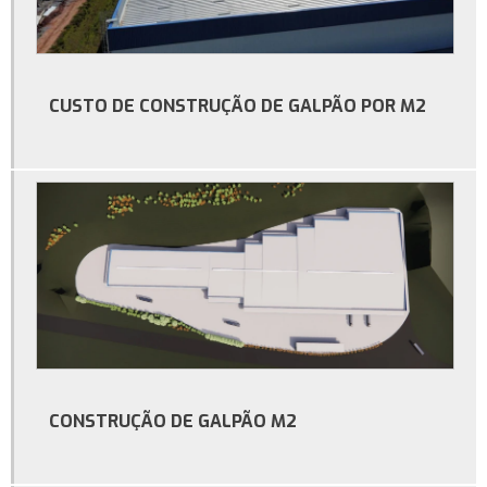
Empresa de galpão estrutura metálica
Galpão convencional
Galpão estrutura metálica preço m2
CUSTO DE CONSTRUÇÃO DE GALPÃO POR M2
Galpão industrial
Galpão industrial à venda
Galpão industrial aluguel
Galpão industrial construção
Galpão industrial para alugar
Locação de galpão
Metro quadrado construção de galpão
Orçamento para construção de galpão
CONSTRUÇÃO DE GALPÃO M2
Orçamento para construção de galpão industrial
Preço de construção de galpão industrial