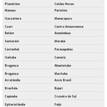
Planaltina
Caldas Novas
Manaus
Parintins
Itacoatiara
Manacapuru
Coari
Centro Amazonense
Belém
Ananindeua
Santarém
Marabá
Castanhal
Parauapebas
Itaituba
Cametá
Bragança
Abaetetuba
Bragança
Marituba
Acrelândia
Assis Brasil
Brasiléia
Bujari
Capixaba
Cruzeiro do Sul
Epitaciolândia
Feijó