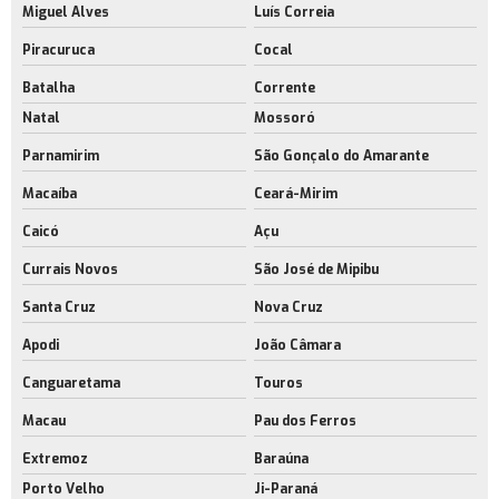
Miguel Alves
Luís Correia
Piracuruca
Cocal
Batalha
Corrente
Natal
Mossoró
Parnamirim
São Gonçalo do Amarante
Macaíba
Ceará-Mirim
Caicó
Açu
Currais Novos
São José de Mipibu
Santa Cruz
Nova Cruz
Apodi
João Câmara
Canguaretama
Touros
Macau
Pau dos Ferros
Extremoz
Baraúna
Porto Velho
Ji-Paraná