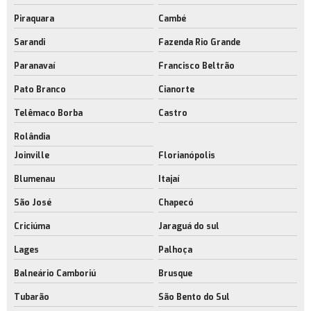
Piraquara
Cambé
Sarandi
Fazenda Rio Grande
Paranavaí
Francisco Beltrão
Pato Branco
Cianorte
Telêmaco Borba
Castro
Rolândia
Joinville
Florianópolis
Blumenau
Itajaí
São José
Chapecó
Criciúma
Jaraguá do sul
Lages
Palhoça
Balneário Camboriú
Brusque
Tubarão
São Bento do Sul