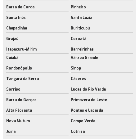
Barra do Corda
Pinheiro
Santa Inês
Santa Luzia
Chapadinha
Buriticupú
Grajaú
Coroatá
Itapecuru-Mirim
Barreirinhas
Cuiabá
Várzea Grande
Rondonópolis
Sinop
Tangará da Serra
Cáceres
Sorriso
Lucas do Rio Verde
Barra do Garças
Primavera do Leste
Alta Floresta
Pontes e Lacerda
Nova Mutum
Campo Verde
Juína
Colniza