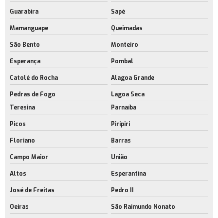
Guarabira
Sapé
Mamanguape
Queimadas
São Bento
Monteiro
Esperança
Pombal
Catolé do Rocha
Alagoa Grande
Pedras de Fogo
Lagoa Seca
Teresina
Parnaíba
Picos
Piripiri
Floriano
Barras
Campo Maior
União
Altos
Esperantina
José de Freitas
Pedro II
Oeiras
São Raimundo Nonato