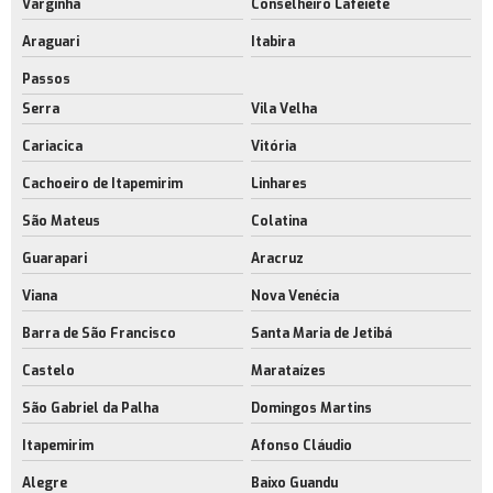
Varginha
Conselheiro Lafeiete
Empresa de aluguel de galpão próximo ao aeroporto rj
Araguari
Itabira
Aluguel de galpão sustentável
Passos
Empresa de aluguel de galpão sustentável
Serra
Vila Velha
Aluguel de galpões cross docking
Cariacica
Vitória
Aluguel de galpões cross docking no rio de janeiro
Cachoeiro de Itapemirim
Linhares
Locação de galpões cross docking
São Mateus
Colatina
Aluguel de galpões modulares
Guarapari
Aracruz
Empresa de aluguel galpão industrial
Viana
Nova Venécia
Barra de São Francisco
Santa Maria de Jetibá
Locação de galpão logístico
Castelo
Marataízes
área industrial para alugar rj
São Gabriel da Palha
Domingos Martins
Barracões industriais rio de janeiro
Itapemirim
Afonso Cláudio
Locação de barracões industriais
Alegre
Baixo Guandu
Construção de galpão com sustentabilidade rj