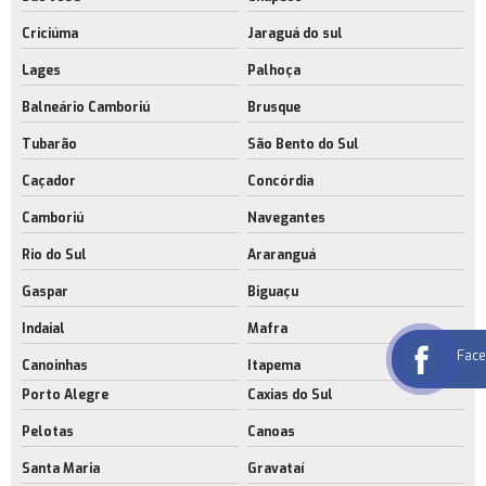
Criciúma
Jaraguá do sul
Lages
Palhoça
Balneário Camboriú
Brusque
Tubarão
São Bento do Sul
Caçador
Concórdia
Camboriú
Navegantes
Rio do Sul
Araranguá
Gaspar
Biguaçu
Indaial
Mafra
Fac
Canoinhas
Itapema
Porto Alegre
Caxias do Sul
Pelotas
Canoas
Santa Maria
Gravataí