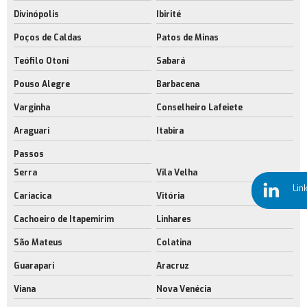
Divinópolis
Ibirité
Empresa de aluguel de galpão sustentável
Poços de Caldas
Patos de Minas
Aluguel de galpões cross docking
Teófilo Otoni
Sabará
Aluguel de galpões cross docking no rio de janeiro
Pouso Alegre
Barbacena
Locação de galpões cross docking
Varginha
Conselheiro Lafeiete
Aluguel de galpões modulares
Araguari
Itabira
Empresa de aluguel galpão industrial
Passos
Locação de galpão logístico
Serra
Vila Velha
Lin
área industrial para alugar rj
Cariacica
Vitória
Barracões industriais rio de janeiro
Cachoeiro de Itapemirim
Linhares
São Mateus
Colatina
Locação de barracões industriais
Guarapari
Aracruz
Construção de galpão com sustentabilidade rj
Viana
Nova Venécia
Serviço de construção de galpão de sustentabilidade