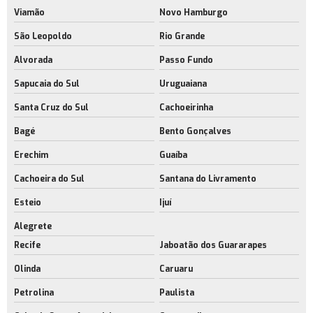
Viamão
Novo Hamburgo
São Leopoldo
Rio Grande
Alvorada
Passo Fundo
Sapucaia do Sul
Uruguaiana
Santa Cruz do Sul
Cachoeirinha
Bagé
Bento Gonçalves
Erechim
Guaíba
Cachoeira do Sul
Santana do Livramento
Esteio
Ijuí
Alegrete
Recife
Jaboatão dos Guararapes
Olinda
Caruaru
Petrolina
Paulista