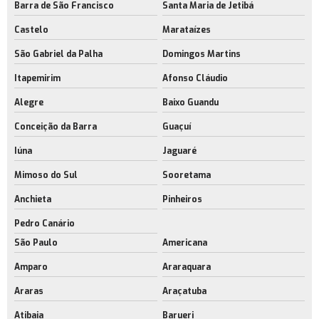
Barra de São Francisco
Santa Maria de Jetibá
Construção de galpão eficiente no rj
Castelo
Marataízes
Serviço de construção de galpão eficiente
São Gabriel da Palha
Domingos Martins
Empresa de construção de galpão eficiente no rj
Itapemirim
Afonso Cláudio
Construção de galpão logístico
Alegre
Baixo Guandu
Construção de galpão logístico no rj
Conceição da Barra
Guaçuí
Construção de galpão modular no rio de janeiro
Iúna
Jaguaré
Construção de galpão no rj
Mimoso do Sul
Sooretama
Construção de galpão sob medida
Anchieta
Pinheiros
Empresa de construção de galpão sob medida
Pedro Canário
Construção de galpão sob medida no rio de janeiro
São Paulo
Americana
Construção de galpões modulares
Amparo
Araraquara
Araras
Araçatuba
Construção de galpões modulares no rj
Atibaia
Barueri
Empresa de construção de galpões modulares