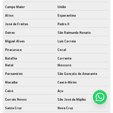
Campo Maior
União
Altos
Esperantina
José de Freitas
Pedro II
Oeiras
São Raimundo Nonato
Miguel Alves
Luís Correia
Piracuruca
Cocal
Batalha
Corrente
Natal
Mossoró
Parnamirim
São Gonçalo do Amarante
Macaíba
Ceará-Mirim
Caicó
Açu
Currais Novos
São José de Mipibu
Santa Cruz
Nova Cruz