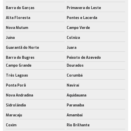
Barra do Garças
Primavera do Leste
Alta Floresta
Pontes e Lacerda
Nova Mutum
Campo Verde
Juína
Colniza
Guarantã do Norte
Juara
Barra do Bugres
Peixoto de Azevedo
Campo Grande
Dourados
Três Lagoas
Corumbá
Ponta Porã
Naviraí
Nova Andradina
Aquidauana
Sidrolândia
Paranaíba
Maracaju
Amambai
Coxim
Rio Brilhante