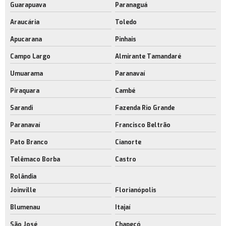
Guarapuava
Paranaguá
Araucária
Toledo
Apucarana
Pinhais
Campo Largo
Almirante Tamandaré
Umuarama
Paranavaí
Piraquara
Cambé
Sarandi
Fazenda Rio Grande
Paranavaí
Francisco Beltrão
Pato Branco
Cianorte
Telêmaco Borba
Castro
Rolândia
Joinville
Florianópolis
Blumenau
Itajaí
São José
Chapecó