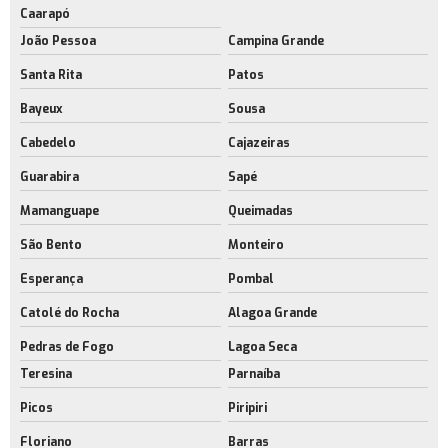
Caarapó
João Pessoa
Campina Grande
Santa Rita
Patos
Bayeux
Sousa
Cabedelo
Cajazeiras
Guarabira
Sapé
Mamanguape
Queimadas
São Bento
Monteiro
Esperança
Pombal
Catolé do Rocha
Alagoa Grande
Pedras de Fogo
Lagoa Seca
Teresina
Parnaíba
Picos
Piripiri
Floriano
Barras