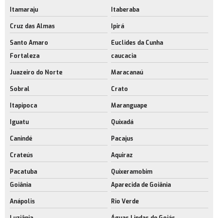
Itamaraju
Itaberaba
Cruz das Almas
Ipirá
Santo Amaro
Euclides da Cunha
Fortaleza
caucacia
Juazeiro do Norte
Maracanaú
Sobral
Crato
Itapipoca
Maranguape
Iguatu
Quixadá
Canindé
Pacajus
Crateús
Aquiraz
Pacatuba
Quixeramobim
Goiânia
Aparecida de Goiânia
Anápolis
Rio Verde