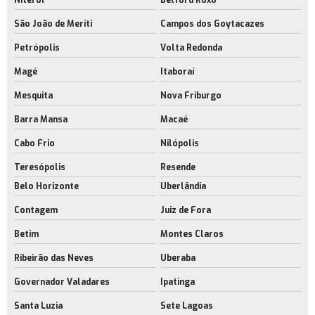
Niterói
Belford Roxo
Aluguel de barracão no rio de janeiro
São João de Meriti
Campos dos Goytacazes
Aluguel de espaço industrial
Petrópolis
Volta Redonda
Aluguel de espaço industrial no rj
Magé
Itaboraí
Aluguel de espaço para estoque rj
Mesquita
Nova Friburgo
Aluguel de espaço para fabricação rj
Barra Mansa
Macaé
Aluguel de galpão com docas
Cabo Frio
Nilópolis
Empresa de aluguel de galpão com docas
Teresópolis
Resende
Aluguel de galpão com docas no rj
Belo Horizonte
Uberlândia
Locação de galpão com docas
Contagem
Juiz de Fora
Betim
Montes Claros
Aluguel de galpão para indústria
Ribeirão das Neves
Uberaba
Aluguel de galpão próximo ao aeroporto rj
Governador Valadares
Ipatinga
Empresa de aluguel de galpão próximo ao aeroporto rj
Santa Luzia
Sete Lagoas
Aluguel de galpão sustentável