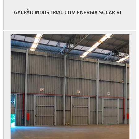
Galpão estrutura metálica preço m2
GALPÃO INDUSTRIAL COM ENERGIA SOLAR RJ
Galpão industrial
Galpão industrial à venda
Galpão industrial aluguel
Galpão industrial construção
Galpão industrial para alugar
Locação de galpão
Metro quadrado construção de galpão
Orçamento para construção de galpão
Orçamento para construção de galpão industrial
Preço de construção de galpão industrial
Preço galpão de estrutura metálica