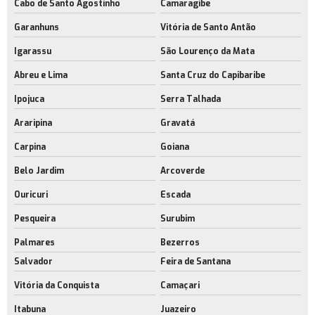
Cabo de Santo Agostinho
Camaragibe
Garanhuns
Vitória de Santo Antão
Igarassu
São Lourenço da Mata
Abreu e Lima
Santa Cruz do Capibaribe
Ipojuca
Serra Talhada
Araripina
Gravatá
Carpina
Goiana
Belo Jardim
Arcoverde
Ouricuri
Escada
Pesqueira
Surubim
Palmares
Bezerros
Salvador
Feira de Santana
Vitória da Conquista
Camaçari
Itabuna
Juazeiro