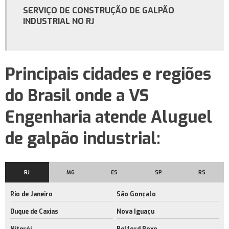
SERVIÇO DE CONSTRUÇÃO DE GALPÃO
Locação de galpão de armazenamento no rj
INDUSTRIAL NO RJ
Aluguel de barracão
Aluguel galpão logístico
Principais cidades e regiões
Galpão logístico
Galpão logístico para alugar
do Brasil onde a VS
Galpão logístico rio de janeiro
Engenharia atende Aluguel
Locação de barracão
de galpão industrial:
Aluguel de área de armazenagem no rj
Aluguel de barracão com docas
RJ
MG
ES
SP
RS
Empresa de aluguel de barracão com docas
Rio de Janeiro
São Gonçalo
Aluguel de barracão com docas no rio de janeiro
Duque de Caxias
Nova Iguaçu
Aluguel de barracão rj