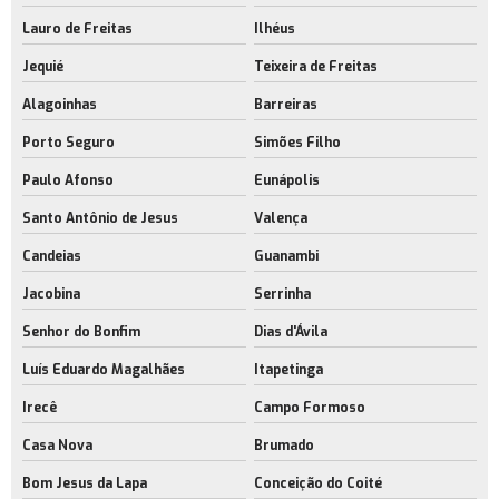
Lauro de Freitas
Ilhéus
Jequié
Teixeira de Freitas
Alagoinhas
Barreiras
Porto Seguro
Simões Filho
Paulo Afonso
Eunápolis
Santo Antônio de Jesus
Valença
Candeias
Guanambi
Jacobina
Serrinha
Senhor do Bonfim
Dias d'Ávila
Luís Eduardo Magalhães
Itapetinga
Irecê
Campo Formoso
Casa Nova
Brumado
Bom Jesus da Lapa
Conceição do Coité