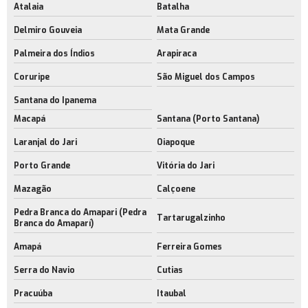
Atalaia
Batalha
Delmiro Gouveia
Mata Grande
Palmeira dos Índios
Arapiraca
Coruripe
São Miguel dos Campos
Santana do Ipanema
Macapá
Santana (Porto Santana)
Laranjal do Jari
Oiapoque
Porto Grande
Vitória do Jari
Mazagão
Calçoene
Pedra Branca do Amapari (Pedra
Tartarugalzinho
Branca do Amaparí)
Amapá
Ferreira Gomes
Serra do Navio
Cutias
Pracuúba
Itaubal