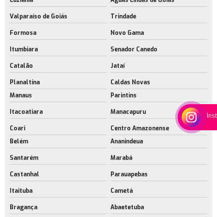
Luziânia
Águas Lindas de Goiás
Valparaíso de Goiás
Trindade
Formosa
Novo Gama
Itumbiara
Senador Canedo
Catalão
Jataí
Planaltina
Caldas Novas
Manaus
Parintins
Itacoatiara
Manacapuru
Ins
Coari
Centro Amazonense
Belém
Ananindeua
Santarém
Marabá
Castanhal
Parauapebas
Itaituba
Cametá
Bragança
Abaetetuba