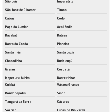
São Luís
Imperatriz
São José de Ribamar
Timon
Caixas
Codó
Paço do Lumiar
Açailândia
Bacabal
Balsas
Barra do Corda
Pinheiro
Santa Inês
Santa Luzia
Chapadinha
Buriticupú
Grajaú
Coroatá
Itapecuru-Mirim
Barreirinhas
Cuiabá
Várzea Grande
Rondonópolis
Sinop
Tangará da Serra
Cáceres
Sorriso
Lucas do Rio Verde