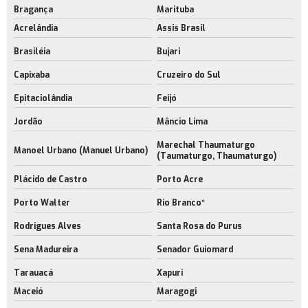
Bragança
Marituba
Acrelândia
Assis Brasil
Brasiléia
Bujari
Capixaba
Cruzeiro do Sul
Epitaciolândia
Feijó
Jordão
Mâncio Lima
Marechal Thaumaturgo
Manoel Urbano (Manuel Urbano)
(Taumaturgo, Thaumaturgo)
Plácido de Castro
Porto Acre
Porto Walter
Rio Branco*
Rodrigues Alves
Santa Rosa do Purus
Sena Madureira
Senador Guiomard
Tarauacá
Xapuri
Maceió
Maragogi