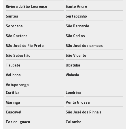
Galpão para indústria metal mecânica
Riviera de São Lourenço
Santo André
Empresa de galpão para indústria metal mecânica
Santos
Sertãozinho
Galpão para indústria rio de janeiro
Sorocaba
São Bernardo
São Caetano
São Carlos
Empresa de galpão para operações logísticas
São José do Rio Preto
São José dos campos
Galpões com acesso para caminhões
São Sebastião
São Vicente
Galpões industriais com licença ambiental
Taubaté
Ubatuba
Empresa de galpões industriais modernos
Valinhos
Vinhedo
Galpões logísticos modernos rj
Votuporanga
Empresa de galpões logísticos modernos
Curitiba
Londrina
Maringá
Ponta Grossa
Cascavel
São José dos Pinhais
Foz do Iguaçu
Colombo