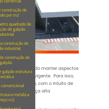
ão comercial
e construção de
pão por m2
metro quadrado de
ução de galpão
ndustrial
ra construção de
o industrial
-pandêmico
de construção de
galpão
 construções visando manter aspectos
 galpão estrutura
s à legislação vigente. Para isso,
metálica
celente qualidade, com o intuito de
 convencional
utura que ofereça alta
trutura metálica
reço m2
o industrial