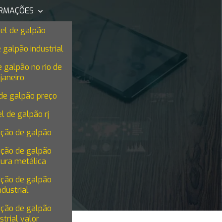
ORMAÇÕES
el de galpão
 galpão industrial
 galpão no rio de
janeiro
de galpão preço
l de galpão rj
ução de galpão
ico 2
ução de galpão
tura metálica
ução de galpão
ndustrial
ução de galpão
strial valor