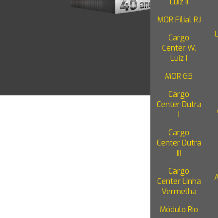
Luiz II
da Locação de Galpões
1402 - 
Rio de 
MOR Filial RJ
Logística eficiente: O papel das
empilhadeiras em galpões industriais
Cargo
Center W.
Luiz I
O Poder da Inteligência Artificial na
Logística
MOR G5
Mercado imobiliário: Por que os
Cargo
galpões logísticos são a aposta de
Center Dutra
2024?
I
O poder dos incentivos fiscais na
Cargo
expansão industrial
Center Dutra
III
A gestão de estoque como diferencial
competitivo para sua empresa
Cargo
Center Linha
Roteirização de Estoque: entregas
Vermelha
mais eficientes e econômicas
Módulo Rio