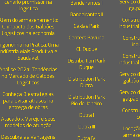
Serviço 
cenário promissor na
Bandeirantes I
galpã
logística
excelente viabilidade e funcionalidade no c
Bandeirantes II
encontramos, apresentando uma série de ben
Constru
Além do armazenamento:
Caxias Park
industrial
O impacto dos Galpões
oferecendo ainda possibilidades de econo
Logísticos na economia
Centers Pavuna
Constr
Ver mais - Capacidade do piso de um galpão logístico
indu
Ergonomia na Prática: Uma
CL Duque
Indústria Mais Produtiva e
Constr
Saudável
Distribuition Park
industrial
Duque
Análise 2024: Tendências
Serviço 
no Mercado de Galpões
Distribution Park
galpão 
Logísticos
Dutra
Serviço 
Conheça 8 estratégias
Distribution Park
galpão 
para evitar atrasos na
iços
Blog
Galpões para alugar
Informações
Contato
Trabal
Rio de Janeiro
entrega de obras
Constru
Dutra I
c
Atacado x Varejo e seus
modelos de atuação
reço
Contato
Dutra III
Locaçã
armaze
Descubra as Vantagens
Dutra IV
residente Wilson, 231, Sala
(21) 3554-4565
(21) 98