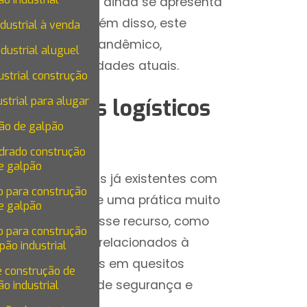
do XXI, o retrofit ainda se apresenta
empos atuais. Além disso, este
dustrial à venda
no cenário pós-pandêmico,
dustrial aluguel
às suas necessidades atuais.
ustrial construção
strial para alugar
em galpões logísticos
ão de galpão
drado construção
e galpão
eadequar imóveis já existentes com
 para construção
mpresa tornou-se uma prática muito
e galpão
 ofertadas por esse recurso, como
 para construção
palmente quando relacionados à
pão industrial
eis atualizações em quesitos
e construção de
nder à demandas de segurança e
o industrial