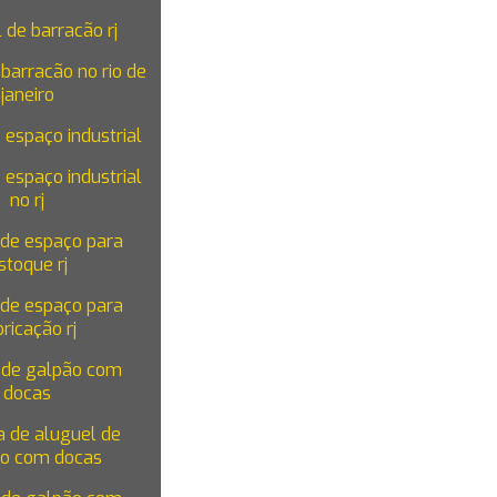
 de barracão rj
barracão no rio de
janeiro
TRABALHE
 espaço industrial
CONTATO
CONOSCO
 espaço industrial
no rj
 de espaço para
stoque rj
 de espaço para
bricação rj
 de galpão com
docas
 de aluguel de
o com docas