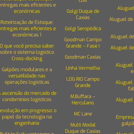
Luis
entregas mais eficientes e
Aluguel
econômicas
Golgi Duque de
Caxias
Aluguel de 
Roteirização de Estoque:
entregas mais eficientes e
Golgi Seropédica
econômicas 1
Aluguel de
Goodman Campo
O que você precisa saber
Grande – Fase I
Aluguel de
sobre o sistema logístico
Goodman Caxias
Cross-docking
Aluguel
Linha Vermelha
Galpões modulares e a
e
versatilidade nas
LOG RIO Campo
operações logísticas
Aluguel
Grande
fa
A ascensão do mercado de
M.Buffara –
condomínios logísticos
Aluguel
Herculano
evolução em progresso: o
MC Lane
papel da tecnologia na
Empresa
engenharia
galpã
Multi Modal
Duque de Caxias