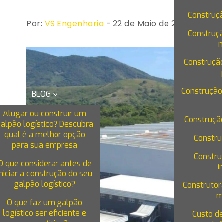
Construç
Por:
VS Engenharia
- 22 de Maio de 2024
Construç
Construçã
Construção
BLOG
Alugar ou construir um
Construçã
galpão logístico? Descubra
qual é a melhor opção
Constru
para sua empresa
Constru
O que considerar antes de
i
iniciar a construção do seu
galpão logístico?
Construtor
m
O que faz um galpão
logístico ser eficiente e
Custo d