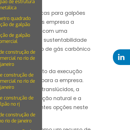
pão de estrutura
metálica
ntagens específicas para galpões
metro quadrado
não só viabilizar às empresa a
ução de galpão
dos e que contam com uma
ução de galpão
r os recursos de sustentabilidade
omercial
s como a emissão de gás carbônico
de construção de
mercial no rio de
janeiro
didas no momento da execução
de construção de
tingir economias para a empresa.
mercial no rio de
janeiro
lhas de modelos translúcidos, a
de construção de
ação de iluminação natural e a
lpão no rj
tuam como excelentes opções neste
de construção de
o rio de janeiro
it apresenta-se como um recurso de