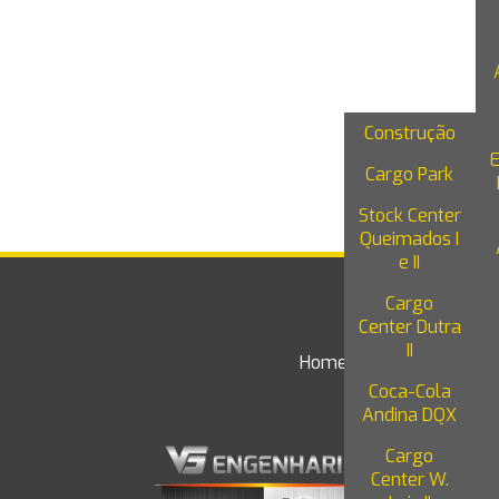
Reduzir Custos na Construção
SERVIÇOS
Rio de Janeiro e o seu cenário
promissor na logística
Construção
Além do armazenamento: O impacto
dos Galpões Logísticos na economia
Cargo Park
Ergonomia na Prática: Uma Indústria
Stock Center
Mais Produtiva e Saudável
Queimados I
e II
Análise 2024: Tendências no Mercado
de Galpões Logísticos
Cargo
Center Dutra
II
Conheça 8 estratégias para evitar
Home
Institucional
Serv
atrasos na entrega de obras
Coca-Cola
Andina DQX
Atacado x Varejo e seus modelos de
atuação
Ende
Cargo
Center W.
Descubra as Vantagens Competitivas
Av. P