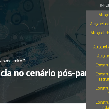
INF
Alugu
Aluguel de
Aluguel de
Aluguel 
Alugue
ós-pandêmico 2
Constr
ncia no cenário pós-pandêm
Constr
estru
Constr
i
Constr
indu