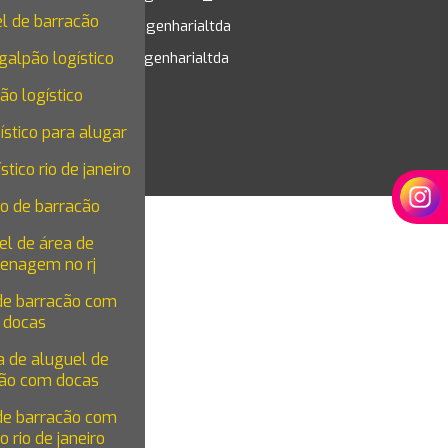
l de barracão
@vsengenharialtda
m
galpão logístico
@vsengenharialtda
ão logístico
ístico para alugar
stico rio de janeiro
o de barracão
el de área de
enagem no rj
de barracão com
docas
 de aluguel de
ão com docas
de barracão com
o rio de janeiro