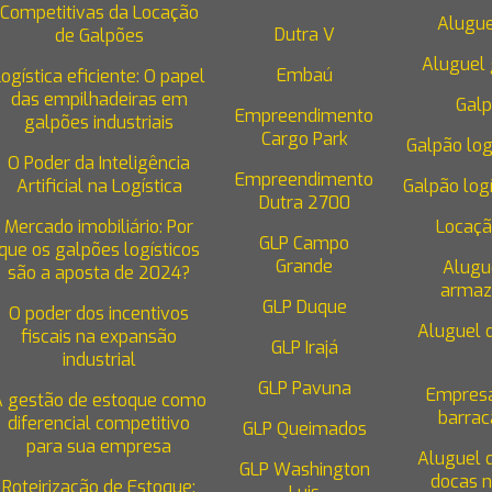
Competitivas da Locação
Centro
1055
Alugue
Dutra V
de Galpões
Janeiro/RJ - CEP: 20030-021
vsengenharialtda@gmail.co
Aluguel 
Embaú
Logística eficiente: O papel
das empilhadeiras em
Galp
Empreendimento
galpões industriais
Cargo Park
Galpão log
Copyright © VS Engenharia. (Lei 9610 de 19/02/1998)
O Poder da Inteligência
Empreendimento
W3C
W3C
Artificial na Logística
Galpão logí
Dutra 2700
Mercado imobiliário: Por
Locaçã
GLP Campo
que os galpões logísticos
Grande
Alugu
são a aposta de 2024?
armaz
GLP Duque
O poder dos incentivos
Aluguel 
fiscais na expansão
GLP Irajá
industrial
GLP Pavuna
Empresa
A gestão de estoque como
barrac
diferencial competitivo
GLP Queimados
para sua empresa
Aluguel 
GLP Washington
docas n
Roteirização de Estoque: