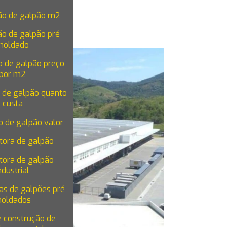
ão de galpão m2
ão de galpão pré
moldado
o de galpão preço
por m2
 de galpão quanto
custa
o de galpão valor
tora de galpão
tora de galpão
ndustrial
as de galpões pré
oldados
e construção de