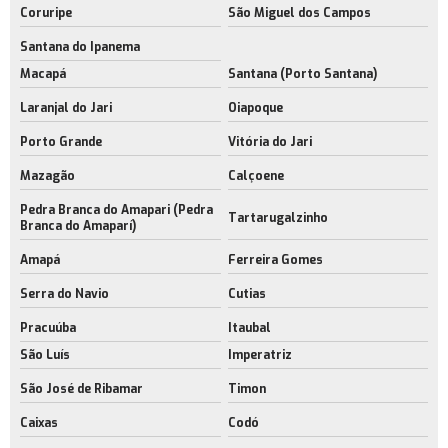
Coruripe
São Miguel dos Campos
Santana do Ipanema
Macapá
Santana (Porto Santana)
Laranjal do Jari
Oiapoque
Porto Grande
Vitória do Jari
Mazagão
Calçoene
Pedra Branca do Amapari (Pedra
Tartarugalzinho
Branca do Amaparí)
Amapá
Ferreira Gomes
Serra do Navio
Cutias
Pracuúba
Itaubal
São Luís
Imperatriz
São José de Ribamar
Timon
Caixas
Codó