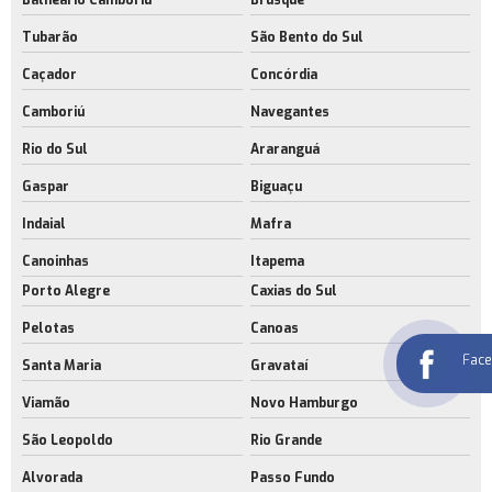
Tubarão
São Bento do Sul
Caçador
Concórdia
Camboriú
Navegantes
Rio do Sul
Araranguá
Gaspar
Biguaçu
Indaial
Mafra
Canoinhas
Itapema
Porto Alegre
Caxias do Sul
Pelotas
Canoas
Fac
Santa Maria
Gravataí
Viamão
Novo Hamburgo
São Leopoldo
Rio Grande
Alvorada
Passo Fundo