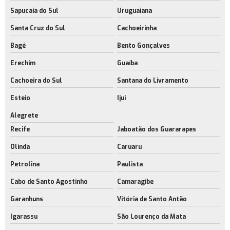
Sapucaia do Sul
Uruguaiana
Santa Cruz do Sul
Cachoeirinha
Bagé
Bento Gonçalves
Erechim
Guaíba
Cachoeira do Sul
Santana do Livramento
Esteio
Ijuí
Alegrete
Recife
Jaboatão dos Guararapes
Olinda
Caruaru
Petrolina
Paulista
Cabo de Santo Agostinho
Camaragibe
Garanhuns
Vitória de Santo Antão
Igarassu
São Lourenço da Mata