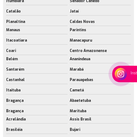
Itumbiara
Senador Canedo
Catalão
Jataí
Planaltina
Caldas Novas
Manaus
Parintins
Itacoatiara
Manacapuru
Coari
Centro Amazonense
Belém
Ananindeua
Santarém
Marabá
Ins
Castanhal
Parauapebas
Itaituba
Cametá
Bragança
Abaetetuba
Bragança
Marituba
Acrelândia
Assis Brasil
Brasiléia
Bujari