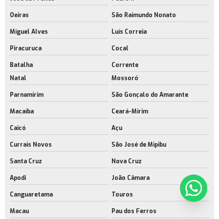
Oeiras
São Raimundo Nonato
Miguel Alves
Luís Correia
Piracuruca
Cocal
Batalha
Corrente
Natal
Mossoró
Parnamirim
São Gonçalo do Amarante
Macaíba
Ceará-Mirim
Caicó
Açu
Currais Novos
São José de Mipibu
Santa Cruz
Nova Cruz
Apodi
João Câmara
Canguaretama
Touros
Macau
Pau dos Ferros