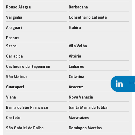
Empresa de aluguel de galpão sustentável
Pouso Alegre
Barbacena
Aluguel de galpões cross docking
Varginha
Conselheiro Lafeiete
Aluguel de galpões cross docking no rio de janeiro
Araguari
Itabira
Locação de galpões cross docking
Passos
Aluguel de galpões modulares
Serra
Vila Velha
Cariacica
Vitória
Empresa de aluguel galpão industrial
Cachoeiro de Itapemirim
Linhares
Locação de galpão logístico
São Mateus
Colatina
área industrial para alugar rj
Lin
Guarapari
Aracruz
Barracões industriais rio de janeiro
Viana
Nova Venécia
Locação de barracões industriais
Barra de São Francisco
Santa Maria de Jetibá
Construção de galpão com sustentabilidade rj
Castelo
Marataízes
Serviço de construção de galpão de sustentabilidade
São Gabriel da Palha
Domingos Martins
Construção de galpão eficiente no rj