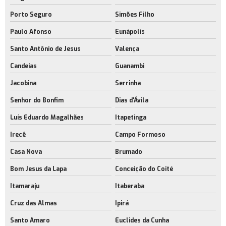
Porto Seguro
Simões Filho
Paulo Afonso
Eunápolis
Santo Antônio de Jesus
Valença
Candeias
Guanambi
Jacobina
Serrinha
Senhor do Bonfim
Dias d'Ávila
Luís Eduardo Magalhães
Itapetinga
Irecê
Campo Formoso
Casa Nova
Brumado
Bom Jesus da Lapa
Conceição do Coité
Itamaraju
Itaberaba
Cruz das Almas
Ipirá
Santo Amaro
Euclides da Cunha