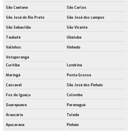
São Caetano
São Carlos
Empresa de galpão para indústria metal mecânica
São José do Rio Preto
São José dos campos
Galpão para indústria rio de janeiro
São Sebastião
São Vicente
Empresa de galpão para operações logísticas
Taubaté
Ubatuba
Galpões com acesso para caminhões
Valinhos
Vinhedo
Galpões industriais com licença ambiental
Votuporanga
Empresa de galpões industriais modernos
Curitiba
Londrina
Galpões logísticos modernos rj
Maringá
Ponta Grossa
Empresa de galpões logísticos modernos
Cascavel
São José dos Pinhais
Foz do Iguaçu
Colombo
Guarapuava
Paranaguá
Araucária
Toledo
Apucarana
Pinhais