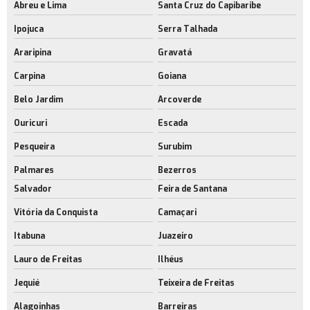
Abreu e Lima
Santa Cruz do Capibaribe
Ipojuca
Serra Talhada
Araripina
Gravatá
Carpina
Goiana
Belo Jardim
Arcoverde
Ouricuri
Escada
Pesqueira
Surubim
Palmares
Bezerros
Salvador
Feira de Santana
Vitória da Conquista
Camaçari
Itabuna
Juazeiro
Lauro de Freitas
Ilhéus
Jequié
Teixeira de Freitas
Alagoinhas
Barreiras