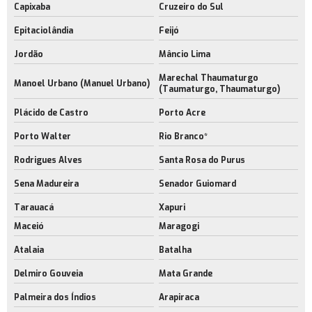
Capixaba
Cruzeiro do Sul
Epitaciolândia
Feijó
Jordão
Mâncio Lima
Marechal Thaumaturgo
Manoel Urbano (Manuel Urbano)
(Taumaturgo, Thaumaturgo)
Plácido de Castro
Porto Acre
Porto Walter
Rio Branco*
Rodrigues Alves
Santa Rosa do Purus
Sena Madureira
Senador Guiomard
Tarauacá
Xapuri
Maceió
Maragogi
Atalaia
Batalha
Delmiro Gouveia
Mata Grande
Palmeira dos Índios
Arapiraca