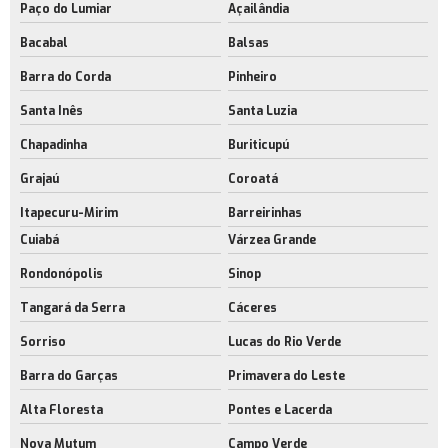
Paço do Lumiar
Açailândia
Bacabal
Balsas
Barra do Corda
Pinheiro
Santa Inês
Santa Luzia
Chapadinha
Buriticupú
Grajaú
Coroatá
Itapecuru-Mirim
Barreirinhas
Cuiabá
Várzea Grande
Rondonópolis
Sinop
Tangará da Serra
Cáceres
Sorriso
Lucas do Rio Verde
Barra do Garças
Primavera do Leste
Alta Floresta
Pontes e Lacerda
Nova Mutum
Campo Verde