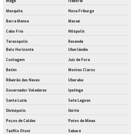
Magé
Itaboraí
Aluguel de espaço industrial
Mesquita
Nova Friburgo
Aluguel de espaço industrial no rj
Barra Mansa
Macaé
Aluguel de espaço para estoque rj
Cabo Frio
Nilópolis
Aluguel de espaço para fabricação rj
Teresópolis
Resende
Belo Horizonte
Uberlândia
Aluguel de galpão com docas
Contagem
Juiz de Fora
Empresa de aluguel de galpão com docas
Betim
Montes Claros
Aluguel de galpão com docas no rj
Ribeirão das Neves
Uberaba
Locação de galpão com docas
Governador Valadares
Ipatinga
Aluguel de galpão para indústria
Santa Luzia
Sete Lagoas
Aluguel de galpão próximo ao aeroporto rj
Divinópolis
Ibirité
Empresa de aluguel de galpão próximo ao aeroporto rj
Poços de Caldas
Patos de Minas
Aluguel de galpão sustentável
Teófilo Otoni
Sabará