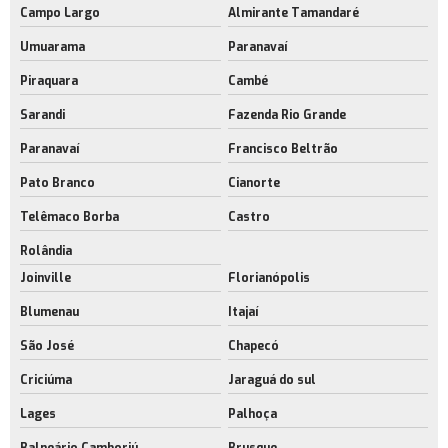
Campo Largo
Almirante Tamandaré
Umuarama
Paranavaí
Piraquara
Cambé
Sarandi
Fazenda Rio Grande
Paranavaí
Francisco Beltrão
Pato Branco
Cianorte
Telêmaco Borba
Castro
Rolândia
Joinville
Florianópolis
Blumenau
Itajaí
São José
Chapecó
Criciúma
Jaraguá do sul
Lages
Palhoça
Balneário Camboriú
Brusque