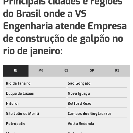
Principais cidades e regiões
Locação de galpão de armazenamento no rj
do Brasil onde a VS
Aluguel de barracão
Engenharia atende Empresa
Aluguel galpão logístico
Galpão logístico
de construção de galpão no
Galpão logístico para alugar
rio de janeiro:
Galpão logístico rio de janeiro
Locação de barracão
RJ
MG
ES
SP
RS
Aluguel de área de armazenagem no rj
Rio de Janeiro
São Gonçalo
Aluguel de barracão com docas
Duque de Caxias
Nova Iguaçu
Empresa de aluguel de barracão com docas
Niterói
Belford Roxo
Aluguel de barracão com docas no rio de janeiro
São João de Meriti
Campos dos Goytacazes
Aluguel de barracão rj
Petrópolis
Volta Redonda
Aluguel de barracão no rio de janeiro