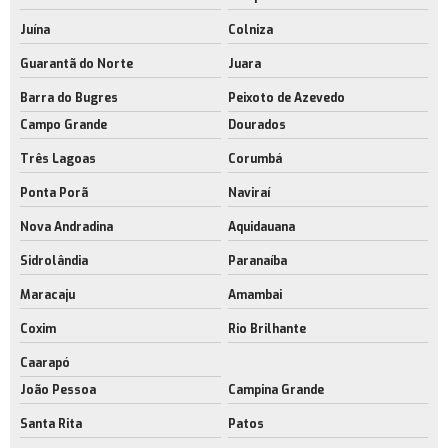
Juína
Colniza
Guarantã do Norte
Juara
Barra do Bugres
Peixoto de Azevedo
Campo Grande
Dourados
Três Lagoas
Corumbá
Ponta Porã
Naviraí
Nova Andradina
Aquidauana
Sidrolândia
Paranaíba
Maracaju
Amambai
Coxim
Rio Brilhante
Caarapó
João Pessoa
Campina Grande
Santa Rita
Patos