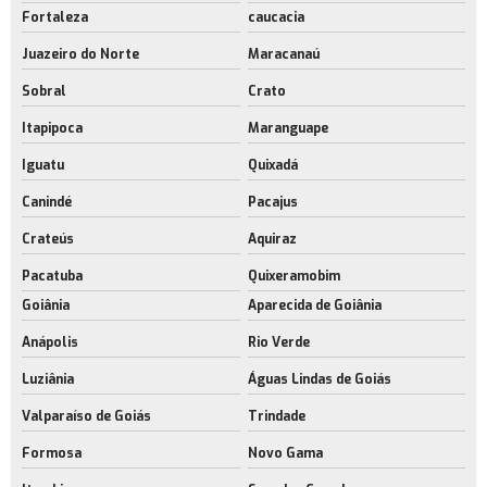
Fortaleza
caucacia
Juazeiro do Norte
Maracanaú
Sobral
Crato
Itapipoca
Maranguape
Iguatu
Quixadá
Canindé
Pacajus
Crateús
Aquiraz
Pacatuba
Quixeramobim
Goiânia
Aparecida de Goiânia
Anápolis
Rio Verde
Luziânia
Águas Lindas de Goiás
Valparaíso de Goiás
Trindade
Formosa
Novo Gama