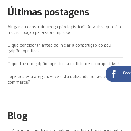
Últimas postagens
Alugar ou construir um galpão logístico? Descubra qual é a
melhor opção para sua empresa
O que considerar antes de iniciar a construção do seu
galpão logístico?
O que faz um galpão logístico ser eficiente e competitivo?
Fac
Logística estratégica: você está utilizando no seu e-
commerce?
Blog
Alugar ou construir um galpão logístico? Descubra qual é