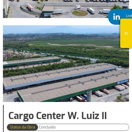
Lin
Cargo Center W. Luiz II
Status da Obra
Concluído