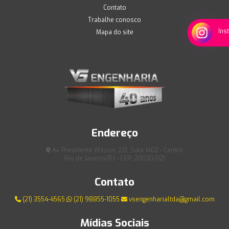
Contato
Trabalhe conosco
Ins
Mapa do site
Endereço
Av. Presidente Wilson, 231, Sala 1402 - Centro
Rio de Janeiro/RJ - CEP: 20030-021
Contato
(21) 3554-4565
(21) 98855-1055
vsengenharialtda@gmail.com
Mídias Sociais