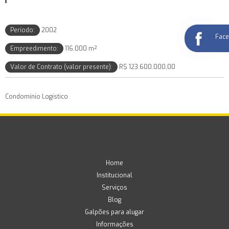
Período:
2002
Fac
Empreedimento:
116.000 m²
Valor de Contrato (valor presente):
R$ 123.600.000,00
Condomínio Logístico
Home
Institucional
Serviços
Blog
Galpões para alugar
Informações