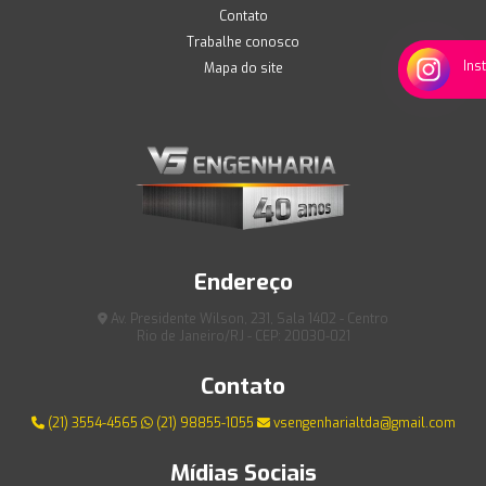
Contato
Trabalhe conosco
Ins
Mapa do site
Endereço
Av. Presidente Wilson, 231, Sala 1402 - Centro
Rio de Janeiro/RJ - CEP: 20030-021
Contato
(21) 3554-4565
(21) 98855-1055
vsengenharialtda@gmail.com
Mídias Sociais