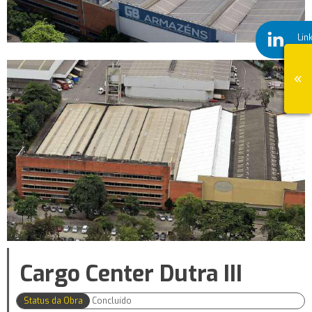
Lin
Cargo Center Dutra III
Status da Obra
Concluído