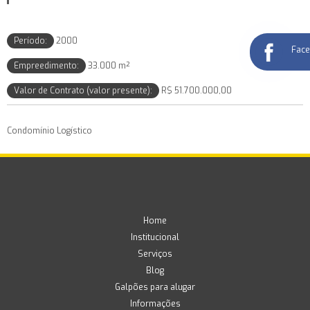
Período:
2000
Fac
Empreedimento:
33.000 m²
Valor de Contrato (valor presente):
R$ 51.700.000,00
Condomínio Logístico
Home
Institucional
Serviços
Blog
Galpões para alugar
Informações