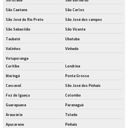
Sorocaba
São Bernardo
São Caetano
São Carlos
Empresa de galpão para operações logísticas
São José do Rio Preto
São José dos campos
Galpões com acesso para caminhões
São Sebastião
São Vicente
Galpões industriais com licença ambiental
Taubaté
Ubatuba
Empresa de galpões industriais modernos
Valinhos
Vinhedo
Galpões logísticos modernos rj
Votuporanga
Empresa de galpões logísticos modernos
Curitiba
Londrina
Maringá
Ponta Grossa
Cascavel
São José dos Pinhais
Foz do Iguaçu
Colombo
Guarapuava
Paranaguá
Araucária
Toledo
Apucarana
Pinhais