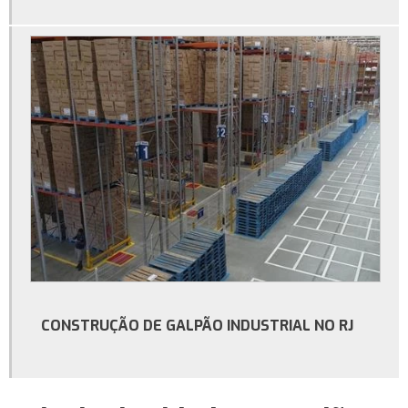
Serviço de construção de galpão comercial no rio de janeiro
Serviço de construção de galpão no rj
Empresa de construção de galpão no rio de janeiro
Serviço de construção de galpão industrial
Construtora de galpão industrial no rio de janeiro
Construção de galpão industrial no rj
Construção de galpão industrial no rio de janeiro
Serviço de construção de galpão industrial no rj
Serviço de construção de galpão comercial no rj
Construtora de galpão comercial
CONSTRUÇÃO DE GALPÃO INDUSTRIAL NO RJ
Locação de galpão de armazenamento no rj
Aluguel de barracão