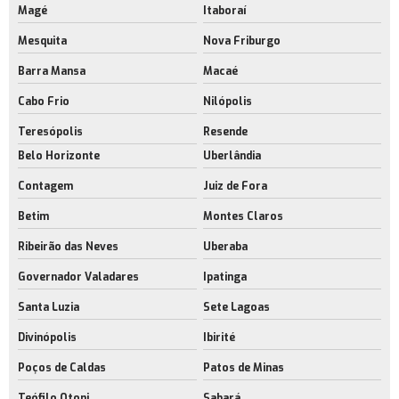
Magé
Itaboraí
Aluguel de espaço para estoque rj
Mesquita
Nova Friburgo
Aluguel de espaço para fabricação rj
Barra Mansa
Macaé
Aluguel de galpão com docas
Cabo Frio
Nilópolis
Empresa de aluguel de galpão com docas
Teresópolis
Resende
Aluguel de galpão com docas no rj
Belo Horizonte
Uberlândia
Locação de galpão com docas
Contagem
Juiz de Fora
Betim
Montes Claros
Aluguel de galpão para indústria
Ribeirão das Neves
Uberaba
Aluguel de galpão próximo ao aeroporto rj
Governador Valadares
Ipatinga
Empresa de aluguel de galpão próximo ao aeroporto rj
Santa Luzia
Sete Lagoas
Aluguel de galpão sustentável
Divinópolis
Ibirité
Empresa de aluguel de galpão sustentável
Poços de Caldas
Patos de Minas
Aluguel de galpões cross docking
Teófilo Otoni
Sabará