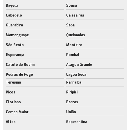
Bayeux
Sousa
Cabedelo
Cajazeiras
Guarabira
Sapé
Mamanguape
Queimadas
São Bento
Monteiro
Esperança
Pombal
Catolé do Rocha
Alagoa Grande
Pedras de Fogo
Lagoa Seca
Teresina
Parnaíba
Picos
Piripiri
Floriano
Barras
Campo Maior
União
Altos
Esperantina