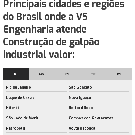
Principais cidades e regiões
Aluguel galpão logístico
do Brasil onde a VS
Galpão logístico
Galpão logístico para alugar
Engenharia atende
Galpão logístico rio de janeiro
Construção de galpão
Locação de barracão
industrial valor:
Aluguel de área de armazenagem no rj
Aluguel de barracão com docas
RJ
MG
ES
SP
RS
Empresa de aluguel de barracão com docas
Rio de Janeiro
São Gonçalo
Aluguel de barracão com docas no rio de janeiro
Duque de Caxias
Nova Iguaçu
Aluguel de barracão rj
Niterói
Belford Roxo
Aluguel de barracão no rio de janeiro
São João de Meriti
Campos dos Goytacazes
Aluguel de espaço industrial
Petrópolis
Volta Redonda
Aluguel de espaço industrial no rj