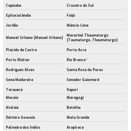
Capixaba
Cruzeiro do Sul
Epitaciolândia
Feijó
Jordão
Mâncio Lima
Marechal Thaumaturgo
Manoel Urbano (Manuel Urbano)
(Taumaturgo, Thaumaturgo)
Plácido de Castro
Porto Acre
Porto Walter
Rio Branco*
Rodrigues Alves
Santa Rosa do Purus
Sena Madureira
Senador Guiomard
Tarauacá
Xapuri
Maceió
Maragogi
Atalaia
Batalha
Delmiro Gouveia
Mata Grande
Palmeira dos Índios
Arapiraca