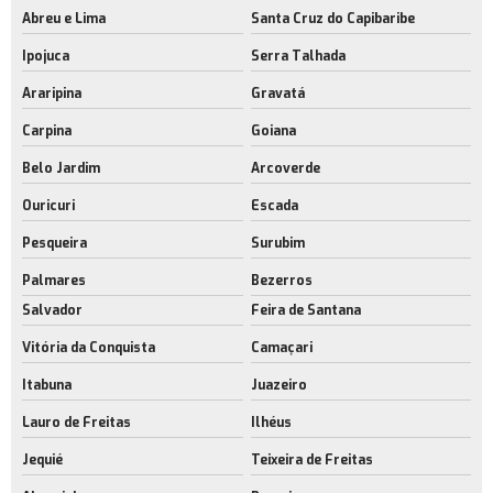
Abreu e Lima
Santa Cruz do Capibaribe
Ipojuca
Serra Talhada
Araripina
Gravatá
Carpina
Goiana
Belo Jardim
Arcoverde
Ouricuri
Escada
Pesqueira
Surubim
Palmares
Bezerros
Salvador
Feira de Santana
Vitória da Conquista
Camaçari
Itabuna
Juazeiro
Lauro de Freitas
Ilhéus
Jequié
Teixeira de Freitas