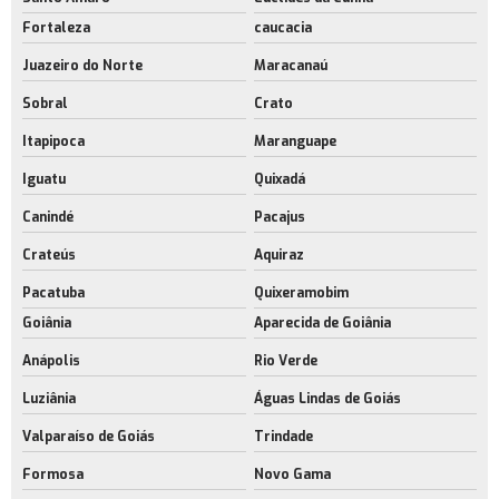
Fortaleza
caucacia
Juazeiro do Norte
Maracanaú
Sobral
Crato
Itapipoca
Maranguape
Iguatu
Quixadá
Canindé
Pacajus
Crateús
Aquiraz
Pacatuba
Quixeramobim
Goiânia
Aparecida de Goiânia
Anápolis
Rio Verde
Luziânia
Águas Lindas de Goiás
Valparaíso de Goiás
Trindade
Formosa
Novo Gama