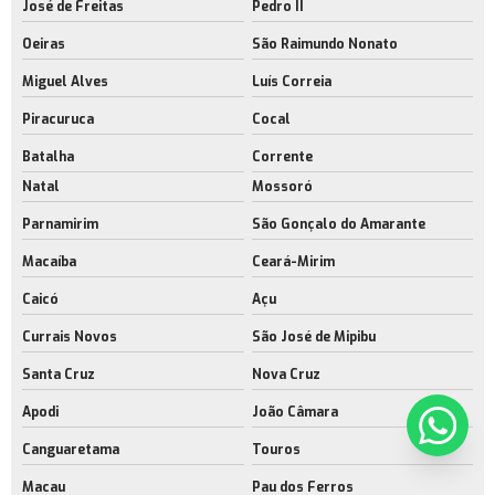
José de Freitas
Pedro II
Oeiras
São Raimundo Nonato
Miguel Alves
Luís Correia
Piracuruca
Cocal
Batalha
Corrente
Natal
Mossoró
Parnamirim
São Gonçalo do Amarante
Macaíba
Ceará-Mirim
Caicó
Açu
Currais Novos
São José de Mipibu
Santa Cruz
Nova Cruz
Apodi
João Câmara
Canguaretama
Touros
Macau
Pau dos Ferros