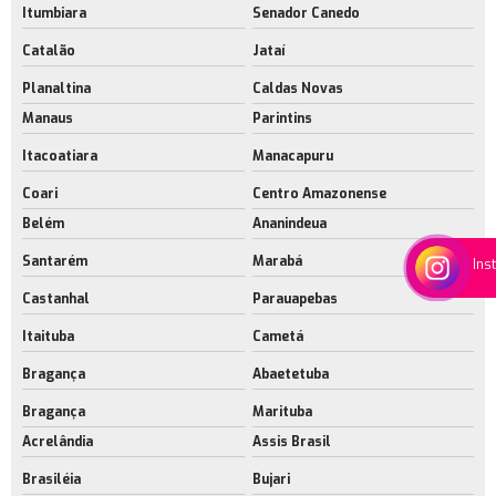
Itumbiara
Senador Canedo
Catalão
Jataí
Planaltina
Caldas Novas
Manaus
Parintins
Itacoatiara
Manacapuru
Coari
Centro Amazonense
Belém
Ananindeua
Santarém
Marabá
Ins
Castanhal
Parauapebas
Itaituba
Cametá
Bragança
Abaetetuba
Bragança
Marituba
Acrelândia
Assis Brasil
Brasiléia
Bujari