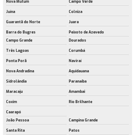
Nova Mutum
Campo Verde
Juína
Colniza
Guarantã do Norte
Juara
Barra do Bugres
Peixoto de Azevedo
Campo Grande
Dourados
Três Lagoas
Corumbá
Ponta Porã
Naviraí
Nova Andradina
Aquidauana
Sidrolândia
Paranaíba
Maracaju
Amambai
Coxim
Rio Brilhante
Caarapó
João Pessoa
Campina Grande
Santa Rita
Patos