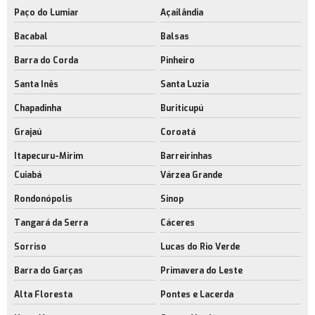
Paço do Lumiar
Açailândia
Bacabal
Balsas
Barra do Corda
Pinheiro
Santa Inês
Santa Luzia
Chapadinha
Buriticupú
Grajaú
Coroatá
Itapecuru-Mirim
Barreirinhas
Cuiabá
Várzea Grande
Rondonópolis
Sinop
Tangará da Serra
Cáceres
Sorriso
Lucas do Rio Verde
Barra do Garças
Primavera do Leste
Alta Floresta
Pontes e Lacerda