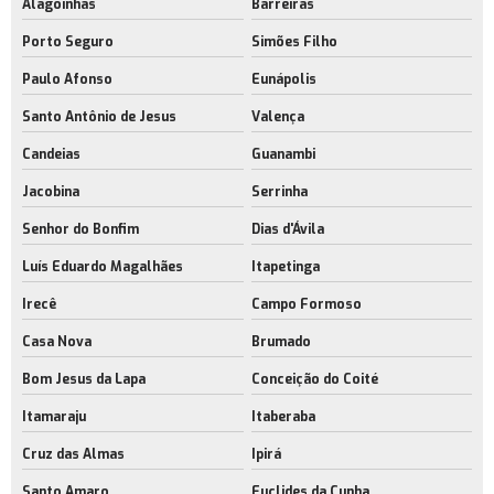
Alagoinhas
Barreiras
Porto Seguro
Simões Filho
Paulo Afonso
Eunápolis
Santo Antônio de Jesus
Valença
Candeias
Guanambi
Jacobina
Serrinha
Senhor do Bonfim
Dias d'Ávila
Luís Eduardo Magalhães
Itapetinga
Irecê
Campo Formoso
Casa Nova
Brumado
Bom Jesus da Lapa
Conceição do Coité
Itamaraju
Itaberaba
Cruz das Almas
Ipirá
Santo Amaro
Euclides da Cunha