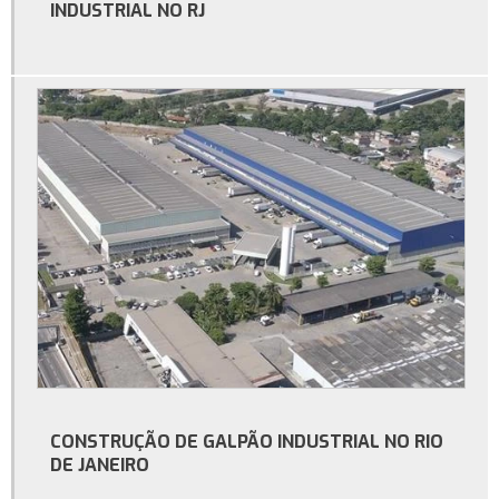
Galpão industrial à venda
INDUSTRIAL NO RJ
Galpão industrial aluguel
Galpão industrial construção
Galpão industrial para alugar
Locação de galpão
Metro quadrado construção de galpão
Orçamento para construção de galpão
Orçamento para construção de galpão industrial
Preço de construção de galpão industrial
Preço galpão de estrutura metálica
Preço metro quadrado construção de galpão
CONSTRUÇÃO DE GALPÃO INDUSTRIAL NO RIO
Construção de galpão comercial
DE JANEIRO
Empresa de construção de galpão comercial no rio de janeiro