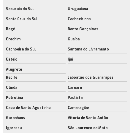
Sapucaia do Sul
Uruguaiana
Santa Cruz do Sul
Cachoeirinha
Bagé
Bento Gonçalves
Erechim
Guaíba
Cachoeira do Sul
Santana do Livramento
Esteio
Ijuí
Alegrete
Recife
Jaboatão dos Guararapes
Olinda
Caruaru
Petrolina
Paulista
Cabo de Santo Agostinho
Camaragibe
Garanhuns
Vitória de Santo Antão
Igarassu
São Lourenço da Mata