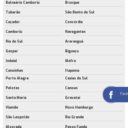
Balneário Camboriú
Brusque
Tubarão
São Bento do Sul
Caçador
Concórdia
Camboriú
Navegantes
Rio do Sul
Araranguá
Gaspar
Biguaçu
Indaial
Mafra
Canoinhas
Itapema
Porto Alegre
Caxias do Sul
Pelotas
Canoas
Fac
Santa Maria
Gravataí
Viamão
Novo Hamburgo
São Leopoldo
Rio Grande
Alvorada
Passo Fundo