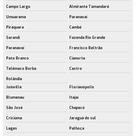
Campo Largo
Almirante Tamandaré
Umuarama
Paranavaí
Piraquara
Cambé
Sarandi
Fazenda Rio Grande
Paranavaí
Francisco Beltrão
Pato Branco
Cianorte
Telêmaco Borba
Castro
Rolândia
Joinville
Florianópolis
Blumenau
Itajaí
São José
Chapecó
Criciúma
Jaraguá do sul
Lages
Palhoça