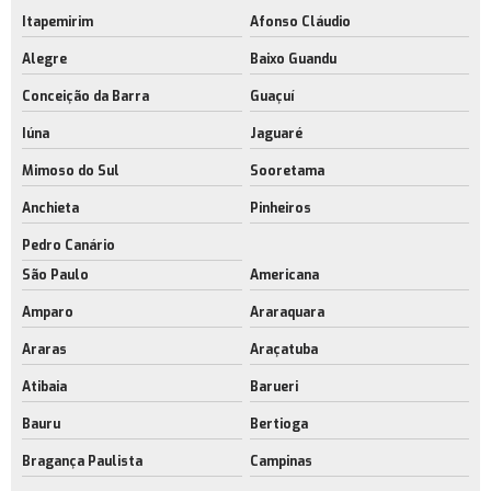
Itapemirim
Afonso Cláudio
Construção de galpão logístico
Alegre
Baixo Guandu
Construção de galpão logístico no rj
Conceição da Barra
Guaçuí
Construção de galpão modular no rio de janeiro
Iúna
Jaguaré
Construção de galpão no rj
Mimoso do Sul
Sooretama
Construção de galpão sob medida
Anchieta
Pinheiros
Empresa de construção de galpão sob medida
Pedro Canário
Construção de galpão sob medida no rio de janeiro
São Paulo
Americana
Construção de galpões modulares
Amparo
Araraquara
Araras
Araçatuba
Construção de galpões modulares no rj
Atibaia
Barueri
Empresa de construção de galpões modulares
Bauru
Bertioga
Construção de galpões personalizados
Bragança Paulista
Campinas
Construtora de galpões logísticos