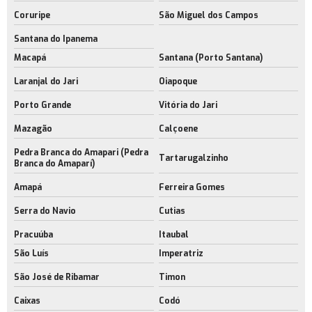
Coruripe
São Miguel dos Campos
Santana do Ipanema
Macapá
Santana (Porto Santana)
Laranjal do Jari
Oiapoque
Porto Grande
Vitória do Jari
Mazagão
Calçoene
Pedra Branca do Amapari (Pedra
Tartarugalzinho
Branca do Amaparí)
Amapá
Ferreira Gomes
Serra do Navio
Cutias
Pracuúba
Itaubal
São Luís
Imperatriz
São José de Ribamar
Timon
Caixas
Codó