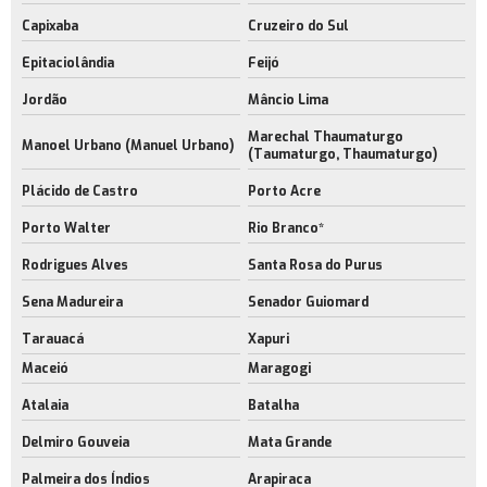
Capixaba
Cruzeiro do Sul
Epitaciolândia
Feijó
Jordão
Mâncio Lima
Marechal Thaumaturgo
Manoel Urbano (Manuel Urbano)
(Taumaturgo, Thaumaturgo)
Plácido de Castro
Porto Acre
Porto Walter
Rio Branco*
Rodrigues Alves
Santa Rosa do Purus
Sena Madureira
Senador Guiomard
Tarauacá
Xapuri
Maceió
Maragogi
Atalaia
Batalha
Delmiro Gouveia
Mata Grande
Palmeira dos Índios
Arapiraca