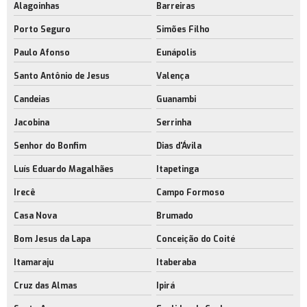
Alagoinhas
Barreiras
Porto Seguro
Simões Filho
Paulo Afonso
Eunápolis
Santo Antônio de Jesus
Valença
Candeias
Guanambi
Jacobina
Serrinha
Senhor do Bonfim
Dias d'Ávila
Luís Eduardo Magalhães
Itapetinga
Irecê
Campo Formoso
Casa Nova
Brumado
Bom Jesus da Lapa
Conceição do Coité
Itamaraju
Itaberaba
Cruz das Almas
Ipirá