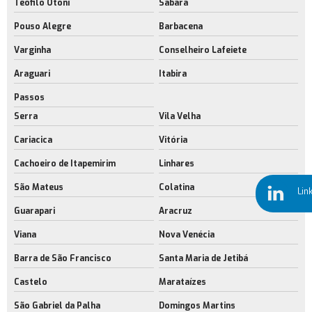
Empresa de aluguel de galpão próximo ao aeroporto rj
Teófilo Otoni
Sabará
Pouso Alegre
Barbacena
Aluguel de galpão sustentável
Varginha
Conselheiro Lafeiete
Empresa de aluguel de galpão sustentável
Araguari
Itabira
Aluguel de galpões cross docking
Passos
Aluguel de galpões cross docking no rio de janeiro
Serra
Vila Velha
Locação de galpões cross docking
Cariacica
Vitória
Aluguel de galpões modulares
Cachoeiro de Itapemirim
Linhares
Empresa de aluguel galpão industrial
São Mateus
Colatina
Lin
Locação de galpão logístico
Guarapari
Aracruz
área industrial para alugar rj
Viana
Nova Venécia
Barracões industriais rio de janeiro
Barra de São Francisco
Santa Maria de Jetibá
Locação de barracões industriais
Castelo
Marataízes
Construção de galpão com sustentabilidade rj
São Gabriel da Palha
Domingos Martins