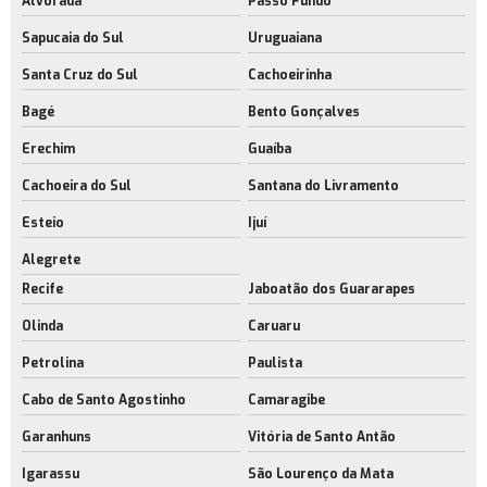
Alvorada
Passo Fundo
Sapucaia do Sul
Uruguaiana
Santa Cruz do Sul
Cachoeirinha
Bagé
Bento Gonçalves
Erechim
Guaíba
Cachoeira do Sul
Santana do Livramento
Esteio
Ijuí
Alegrete
Recife
Jaboatão dos Guararapes
Olinda
Caruaru
Petrolina
Paulista
Cabo de Santo Agostinho
Camaragibe
Garanhuns
Vitória de Santo Antão
Igarassu
São Lourenço da Mata