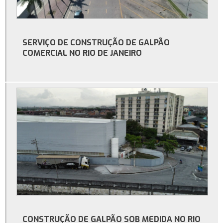
Galpão convencional
Galpão estrutura metálica preço m2
SERVIÇO DE CONSTRUÇÃO DE GALPÃO
Galpão industrial
COMERCIAL NO RIO DE JANEIRO
Galpão industrial à venda
Galpão industrial aluguel
Galpão industrial construção
Galpão industrial para alugar
Locação de galpão
Metro quadrado construção de galpão
Orçamento para construção de galpão
Orçamento para construção de galpão industrial
Preço de construção de galpão industrial
CONSTRUÇÃO DE GALPÃO SOB MEDIDA NO RIO