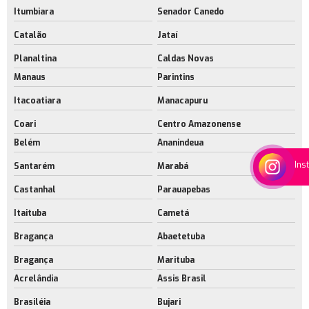
Itumbiara
Senador Canedo
Catalão
Jataí
Planaltina
Caldas Novas
Manaus
Parintins
Itacoatiara
Manacapuru
Coari
Centro Amazonense
Belém
Ananindeua
Ins
Santarém
Marabá
Castanhal
Parauapebas
Itaituba
Cametá
Bragança
Abaetetuba
Bragança
Marituba
Acrelândia
Assis Brasil
Brasiléia
Bujari