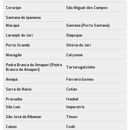
Coruripe
São Miguel dos Campos
Santana do Ipanema
Macapá
Santana (Porto Santana)
Laranjal do Jari
Oiapoque
Porto Grande
Vitória do Jari
Mazagão
Calçoene
Pedra Branca do Amapari (Pedra
Tartarugalzinho
Branca do Amaparí)
Amapá
Ferreira Gomes
Serra do Navio
Cutias
Pracuúba
Itaubal
São Luís
Imperatriz
São José de Ribamar
Timon
Caixas
Codó