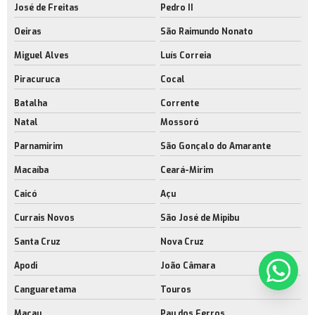
José de Freitas
Pedro II
Oeiras
São Raimundo Nonato
Miguel Alves
Luís Correia
Piracuruca
Cocal
Batalha
Corrente
Natal
Mossoró
Parnamirim
São Gonçalo do Amarante
Macaíba
Ceará-Mirim
Caicó
Açu
Currais Novos
São José de Mipibu
Santa Cruz
Nova Cruz
Apodi
João Câmara
Canguaretama
Touros
Macau
Pau dos Ferros