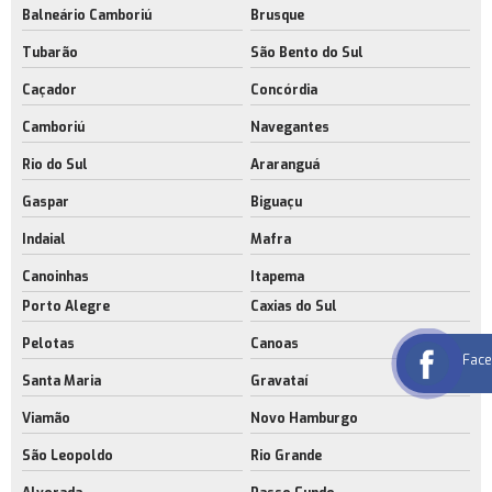
Balneário Camboriú
Brusque
Tubarão
São Bento do Sul
Caçador
Concórdia
Camboriú
Navegantes
Rio do Sul
Araranguá
Gaspar
Biguaçu
Indaial
Mafra
Canoinhas
Itapema
Porto Alegre
Caxias do Sul
Pelotas
Canoas
Fac
Santa Maria
Gravataí
Viamão
Novo Hamburgo
São Leopoldo
Rio Grande