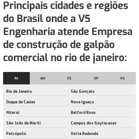
Principais cidades e regiões
Construtora de galpão comercial
do Brasil onde a VS
Locação de galpão de armazenamento no rj
Engenharia atende Empresa
Aluguel de barracão
de construção de galpão
Aluguel galpão logístico
comercial no rio de janeiro:
Galpão logístico
Galpão logístico para alugar
Galpão logístico rio de janeiro
RJ
MG
ES
SP
RS
Locação de barracão
Rio de Janeiro
São Gonçalo
Aluguel de área de armazenagem no rj
Duque de Caxias
Nova Iguaçu
Aluguel de barracão com docas
Niterói
Belford Roxo
Empresa de aluguel de barracão com docas
São João de Meriti
Campos dos Goytacazes
Petrópolis
Volta Redonda
Aluguel de barracão com docas no rio de janeiro