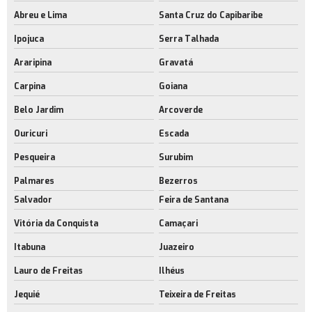
Abreu e Lima
Santa Cruz do Capibaribe
Ipojuca
Serra Talhada
Araripina
Gravatá
Carpina
Goiana
Belo Jardim
Arcoverde
Ouricuri
Escada
Pesqueira
Surubim
Palmares
Bezerros
Salvador
Feira de Santana
Vitória da Conquista
Camaçari
Itabuna
Juazeiro
Lauro de Freitas
Ilhéus
Jequié
Teixeira de Freitas