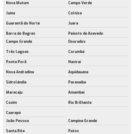
Nova Mutum
Campo Verde
Juína
Colniza
Guarantã do Norte
Juara
Barra do Bugres
Peixoto de Azevedo
Campo Grande
Dourados
Três Lagoas
Corumbá
Ponta Porã
Naviraí
Nova Andradina
Aquidauana
Sidrolândia
Paranaíba
Maracaju
Amambai
Coxim
Rio Brilhante
Caarapó
João Pessoa
Campina Grande
Santa Rita
Patos