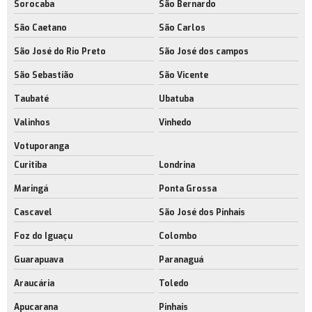
Sorocaba
São Bernardo
Galpão para centro de distribuição
São Caetano
São Carlos
Galpão para indústria metal mecânica
São José do Rio Preto
São José dos campos
Empresa de galpão para indústria metal mecânica
São Sebastião
São Vicente
Galpão para indústria rio de janeiro
Taubaté
Ubatuba
Empresa de galpão para operações logísticas
Valinhos
Vinhedo
Galpões com acesso para caminhões
Votuporanga
Curitiba
Londrina
Galpões industriais com licença ambiental
Maringá
Ponta Grossa
Empresa de galpões industriais modernos
Cascavel
São José dos Pinhais
Galpões logísticos modernos rj
Foz do Iguaçu
Colombo
Empresa de galpões logísticos modernos
Guarapuava
Paranaguá
Araucária
Toledo
Apucarana
Pinhais