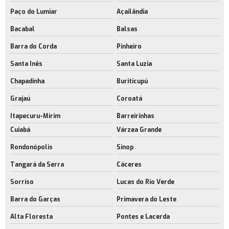
Paço do Lumiar
Açailândia
Bacabal
Balsas
Barra do Corda
Pinheiro
Santa Inês
Santa Luzia
Chapadinha
Buriticupú
Grajaú
Coroatá
Itapecuru-Mirim
Barreirinhas
Cuiabá
Várzea Grande
Rondonópolis
Sinop
Tangará da Serra
Cáceres
Sorriso
Lucas do Rio Verde
Barra do Garças
Primavera do Leste
Alta Floresta
Pontes e Lacerda