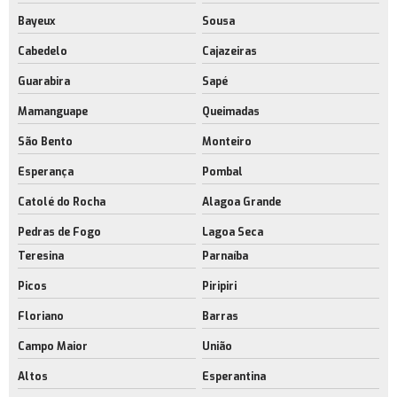
Bayeux
Sousa
Cabedelo
Cajazeiras
Guarabira
Sapé
Mamanguape
Queimadas
São Bento
Monteiro
Esperança
Pombal
Catolé do Rocha
Alagoa Grande
Pedras de Fogo
Lagoa Seca
Teresina
Parnaíba
Picos
Piripiri
Floriano
Barras
Campo Maior
União
Altos
Esperantina