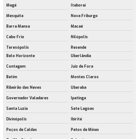
Magé
Itaboraí
Aluguel de barracão rj
Mesquita
Nova Friburgo
Aluguel de barracão no rio de janeiro
Barra Mansa
Macaé
Aluguel de espaço industrial
Cabo Frio
Nilópolis
Aluguel de espaço industrial no rj
Teresópolis
Resende
Aluguel de espaço para estoque rj
Belo Horizonte
Uberlândia
Aluguel de espaço para fabricação rj
Contagem
Juiz de Fora
Aluguel de galpão com docas
Betim
Montes Claros
Empresa de aluguel de galpão com docas
Ribeirão das Neves
Uberaba
Aluguel de galpão com docas no rj
Governador Valadares
Ipatinga
Locação de galpão com docas
Santa Luzia
Sete Lagoas
Aluguel de galpão para indústria
Divinópolis
Ibirité
Aluguel de galpão próximo ao aeroporto rj
Poços de Caldas
Patos de Minas