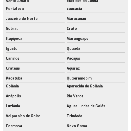
Santo Amaro
Euclides da Cunha
Fortaleza
caucacia
Juazeiro do Norte
Maracanaú
Sobral
Crato
Itapipoca
Maranguape
Iguatu
Quixadá
Canindé
Pacajus
Crateús
Aquiraz
Pacatuba
Quixeramobim
Goiânia
Aparecida de Goiânia
Anápolis
Rio Verde
Luziânia
Águas Lindas de Goiás
Valparaíso de Goiás
Trindade
Formosa
Novo Gama