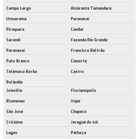
Campo Largo
Almirante Tamandaré
Umuarama
Paranavaí
Piraquara
Cambé
Sarandi
Fazenda Rio Grande
Paranavaí
Francisco Beltrão
Pato Branco
Cianorte
Telêmaco Borba
Castro
Rolândia
Joinville
Florianópolis
Blumenau
Itajaí
São José
Chapecó
Criciúma
Jaraguá do sul
Lages
Palhoça