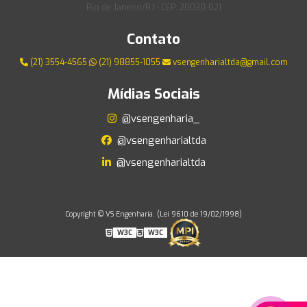
Rio de Janeiro/RJ - CEP: 20030-021
Contato
(21) 3554-4565
(21) 98855-1055
vsengenharialtda@gmail.com
Mídias Sociais
@vsengenharia_
@vsengenharialtda
@vsengenharialtda
Copyright © VS Engenharia. (Lei 9610 de 19/02/1998)
W3C
W3C