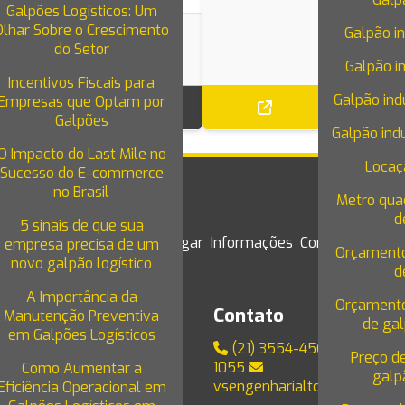
Galpões Logísticos: Um
Olhar Sobre o Crescimento
Galpão in
do Setor
Dutra I
Galpão in
Incentivos Fiscais para
Galpão ind
Empresas que Optam por
Galpões
Galpão indu
O Impacto do Last Mile no
Locaç
Sucesso do E-commerce
no Brasil
Metro qua
d
5 sinais de que sua
iços
Blog
Galpões para alugar
Informações
Contato
Trabal
empresa precisa de um
Orçamento
novo galpão logístico
d
A Importância da
Orçamento
reço
Contato
Manutenção Preventiva
de gal
em Galpões Logísticos
residente Wilson, 231, Sala
(21) 3554-4565
(21) 98
Preço d
Centro
1055
Como Aumentar a
galpã
Janeiro/RJ - CEP: 20030-021
vsengenharialtda@gmail.co
Eficiência Operacional em