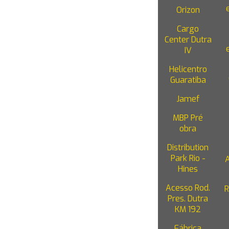
Orizon
Cargo
Center Dutra
IV
HOME
INSTITUCIONAL
Helicentro
Guaratiba
Jamef
MBP Pré
obra
Distribution
Park Rio -
Hines
Acesso Rod.
R
Pres. Dutra
KM 192
Fábrica