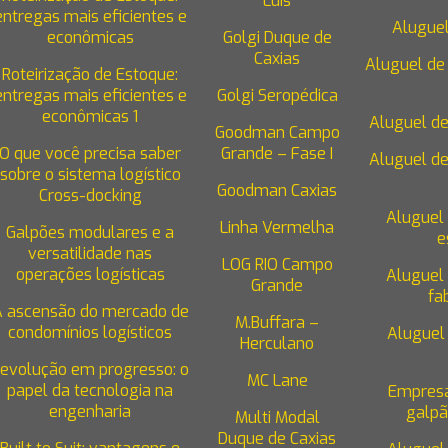
Luis
entregas mais eficientes e
Aluguel
econômicas
Golgi Duque de
Caxias
Aluguel de 
Roteirização de Estoque:
entregas mais eficientes e
Golgi Seropédica
econômicas 1
Aluguel de
Goodman Campo
O que você precisa saber
Grande – Fase I
Aluguel de
sobre o sistema logístico
Goodman Caxias
Cross-docking
Aluguel
Linha Vermelha
Galpões modulares e a
e
versatilidade nas
LOG RIO Campo
operações logísticas
Aluguel
Grande
fa
A ascensão do mercado de
M.Buffara –
condomínios logísticos
Aluguel
Herculano
evolução em progresso: o
MC Lane
papel da tecnologia na
Empresa
engenharia
galpã
Multi Modal
Duque de Caxias