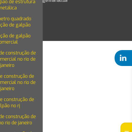
@vsengenharialtda
pão de estrutura
metálica
metro quadrado
ução de galpão
ução de galpão
omercial
de construção de
mercial no rio de
janeiro
de construção de
mercial no rio de
janeiro
de construção de
lpão no rj
de construção de
o rio de janeiro