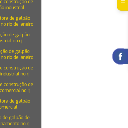
de construção de
o industrial
tora de galpão
 no rio de janeiro
ução de galpão
strial no rj
ução de galpão
 no rio de janeiro
de construção de
industrial no rj
de construção de
comercial no rj
tora de galpão
omercial
o de galpão de
namento no rj