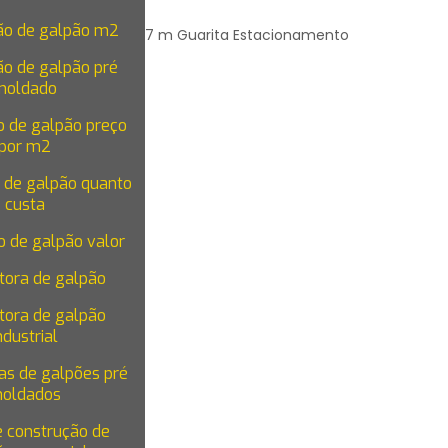
ão de galpão m2
é direito: 7 m Guarita Estacionamento
ão de galpão pré
moldado
o de galpão preço
por m2
 de galpão quanto
custa
o de galpão valor
tora de galpão
tora de galpão
ndustrial
as de galpões pré
oldados
e construção de