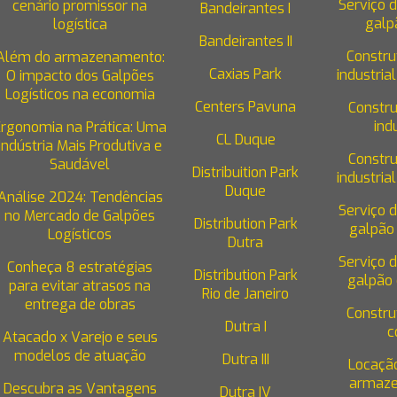
Serviço 
cenário promissor na
Bandeirantes I
galpã
logística
Bandeirantes II
Constru
Além do armazenamento:
Caxias Park
industrial
O impacto dos Galpões
Logísticos na economia
Centers Pavuna
Constr
indu
Ergonomia na Prática: Uma
CL Duque
Indústria Mais Produtiva e
Constr
Saudável
Distribuition Park
industrial
Duque
Análise 2024: Tendências
Serviço 
no Mercado de Galpões
Distribution Park
galpão 
Logísticos
Dutra
Serviço 
Conheça 8 estratégias
Distribution Park
galpão 
para evitar atrasos na
Rio de Janeiro
entrega de obras
Constru
Dutra I
c
Atacado x Varejo e seus
modelos de atuação
Dutra III
Locaçã
armaze
Descubra as Vantagens
Dutra IV