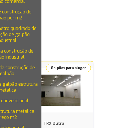
ão comercial
e construção de
pão por m2
metro quadrado de
ução de galpão
ndustrial
ra construção de
o industrial
de construção de
lugar
Galpões para alugar
galpão
 galpão estrutura
metálica
 convencional
trutura metálica
reço m2
TRX Dutra
o industrial