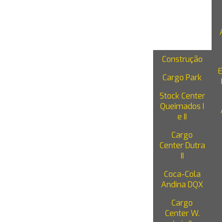
SERVIÇOS
Construção
Cargo Park
Stock Center
Queimados I
e II
Cargo
Center Dutra
II
Coca-Cola
Andina DQX
Cargo
Center W.