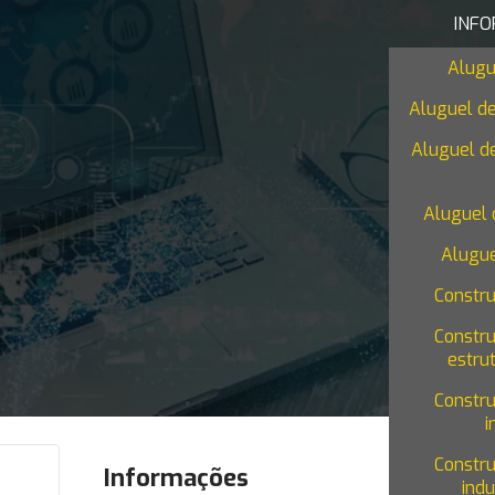
INF
Alugu
Aluguel de
Aluguel de
Aluguel 
Alugue
Constr
Constr
estru
Constr
i
Constr
Informações
indu