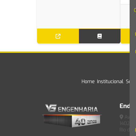
Home
Institucional
Serv
Ende
Av. P
1402 - 
Rio de 