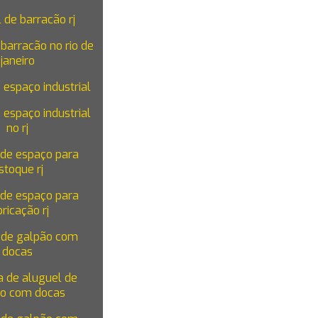
 de barracão rj
barracão no rio de
janeiro
TRABALHE
 espaço industrial
CONTATO
CONOSCO
 espaço industrial
no rj
 de espaço para
stoque rj
 de espaço para
bricação rj
 de galpão com
docas
 de aluguel de
o com docas