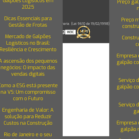
Galpões Logísticos em
Preço gal
2025
Dicas Essenciais para
Preço 
Gestão de Frotas
Copyright © VS Engenharia. (Lei 9610 de 19/02/1998)
constr
W3C
W3C
Mercado de Galpões
Constr
Logísticos no Brasil:
c
Resiliência e Crescimento
Empresa 
A ascensão dos pequenos
galpão co
negócios: O impacto das
vendas digitais
Serviço 
Como a ESG está presente
galpão co
na VS: Um compromisso
com o Futuro
Serviço 
Engenharia de Valor: A
ga
solução para Reduzir
Empresa 
Custos na Construção
GALPÕES PARA
galpão n
ALUGAR
Rio de Janeiro e o seu