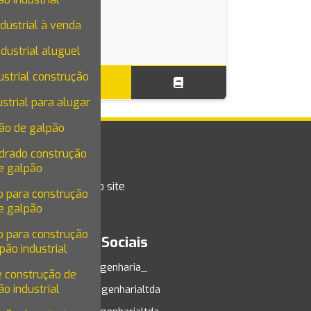
dustrial à venda
dustrial aluguel
ustrial construção
strial para alugar
ão de galpão
drado construção
e galpão
he conosco
Mapa do site
 para construção
e galpão
 para construção
Mídias Sociais
pão industrial
855-
@vsengenharia_
e construção de
o industrial
@vsengenharialtda
m