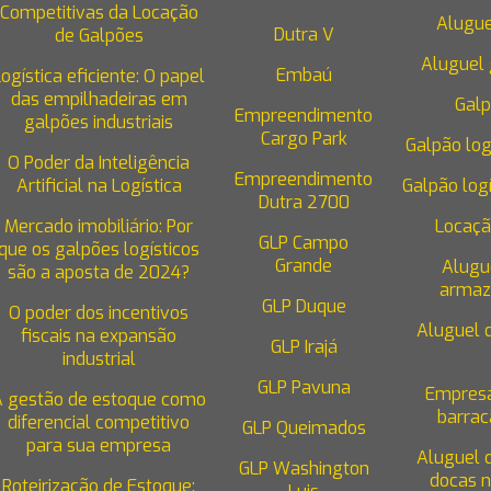
Competitivas da Locação
Alugue
Dutra V
de Galpões
Aluguel 
Embaú
Logística eficiente: O papel
das empilhadeiras em
Galp
Empreendimento
galpões industriais
Cargo Park
Galpão log
O Poder da Inteligência
Empreendimento
Artificial na Logística
Galpão logí
Dutra 2700
Mercado imobiliário: Por
Locaçã
GLP Campo
que os galpões logísticos
Grande
Alugu
são a aposta de 2024?
armaz
GLP Duque
O poder dos incentivos
Aluguel 
fiscais na expansão
GLP Irajá
industrial
GLP Pavuna
Empresa
A gestão de estoque como
barrac
diferencial competitivo
GLP Queimados
para sua empresa
Aluguel 
GLP Washington
docas n
Roteirização de Estoque: