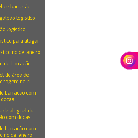
l de barracão
galpão logístico
ão logístico
ístico para alugar
stico rio de janeiro
o de barracão
el de área de
enagem no rj
de barracão com
docas
 de aluguel de
ão com docas
de barracão com
o rio de janeiro