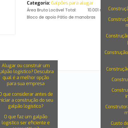
Categoria:
Galpões para alugar
Construç
Área Bruta Locável Total: 10.001 m² P
Bloco de apoio Pátio de manobras
Construç
Construçã
Construção
BLOG
Alugar ou construir um
Construçã
galpão logístico? Descubra
qual é a melhor opção
Constru
para sua empresa
m²
Constru
O que considerar antes de
i
iniciar a construção do seu
galpão logístico?
Construtor
m
O que faz um galpão
logístico ser eficiente e
Custo d