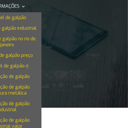
ORMAÇÕES
el de galpão
 galpão industrial
 galpão no rio de
janeiro
de galpão preço
l de galpão rj
ução de galpão
ução de galpão
tura metálica
ução de galpão
ndustrial
ução de galpão
strial valor