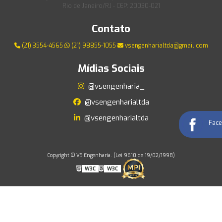
Rio de Janeiro/RJ - CEP: 20030-021
Contato
(21) 3554-4565
(21) 98855-1055
vsengenharialtda@gmail.com
Mídias Sociais
@vsengenharia_
@vsengenharialtda
@vsengenharialtda
Fac
Copyright © VS Engenharia. (Lei 9610 de 19/02/1998)
W3C
W3C